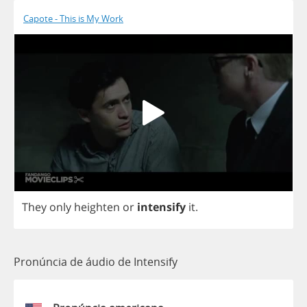
Capote - This is My Work
They
only
heighten
or
intensify
it
.
Pronúncia de áudio de Intensify