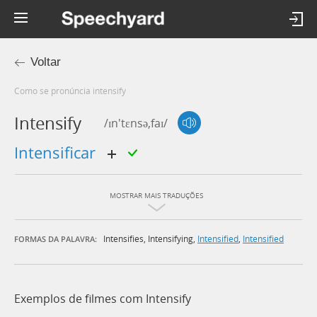
Voltar
Como se pronúncia intensify
Intensify
/ɪn'tɛnsə,faɪ/
intensificar
MOSTRAR MAIS TRADUÇÕES
Intensifies
,
Intensifying
,
Intensified
,
Intensified
FORMAS DA PALAVRA:
Exemplos de filmes com Intensify