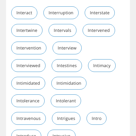
Interact
Interruption
Interstate
Intertwine
Intervals
Intervened
Intervention
Interview
Interviewed
Intestines
Intimacy
Intimidated
Intimidation
Intolerance
Intolerant
Intravenous
Intrigues
Intro
Introduce
Intrusive