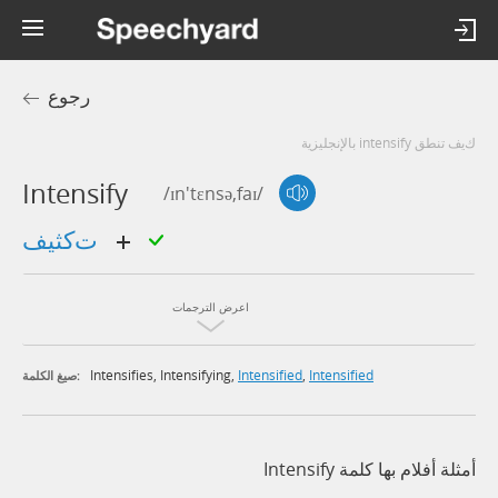
رجوع
كيف تنطق intensify بالإنجليزية
Intensify
/ɪn'tɛnsə,faɪ/
تكثيف
اعرض الترجمات
Intensifies
,
Intensifying
,
Intensified
,
Intensified
صيغ الكلمة:
أمثلة أفلام بها كلمة Intensify