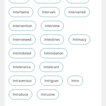
Intertwine
Intervals
Intervened
Intervention
Interview
Interviewed
Intestines
Intimacy
Intimidated
Intimidation
Intolerance
Intolerant
Intravenous
Intrigues
Intro
Introduce
Intrusive