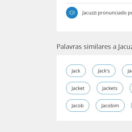
Jacuzzi pronunciado p
Palavras similares a Jacu
Jack
Jack's
J
Jacket
Jackets
Jacob
Jacobim