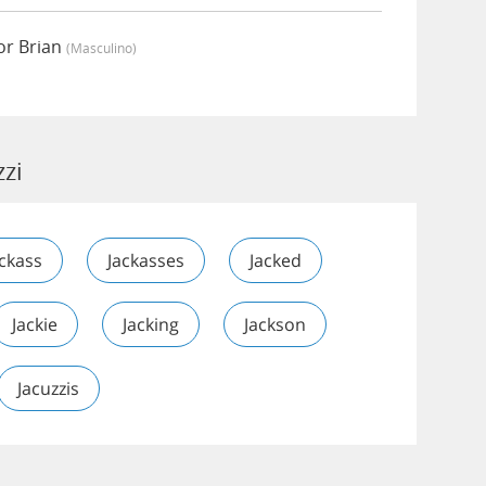
or Brian
(masculino)
zzi
ackass
Jackasses
Jacked
Jackie
Jacking
Jackson
Jacuzzis