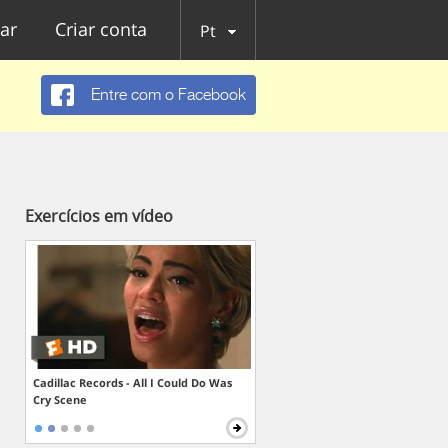
ar
Criar conta
Pt
Entre com o Facebook
Exercícios em vídeo
Cadillac Records - All I Could Do Was
Cry Scene