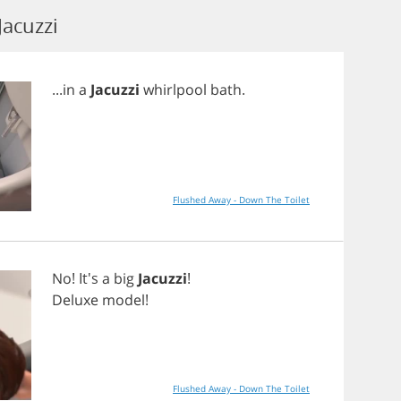
Jacuzzi
...
in
a
Jacuzzi
whirlpool
bath
.
Flushed Away - Down The Toilet
No
! It's
a
big
Jacuzzi
!
Deluxe
model
!
Flushed Away - Down The Toilet