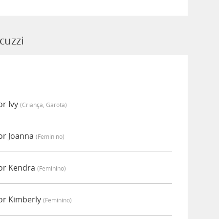
cuzzi
or Ivy
(criança, Garota)
por Joanna
(feminino)
por Kendra
(feminino)
or Kimberly
(feminino)