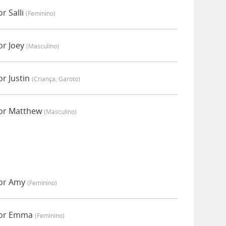
r Salli
(feminino)
or Joey
(masculino)
or Justin
(criança, Garoto)
por Matthew
(masculino)
por Amy
(feminino)
 por Emma
(feminino)