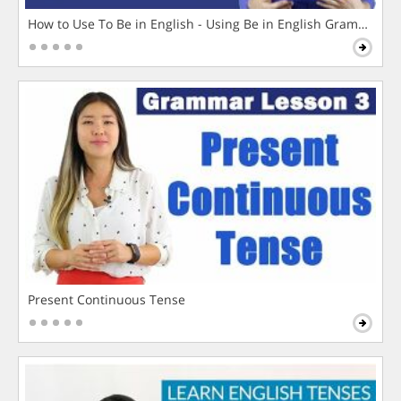
How to Use To Be in English - Using Be in English Grammar L
Present Continuous Tense