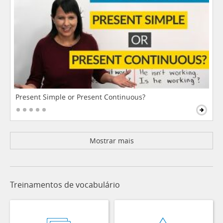
Present Simple or Present Continuous?
Mostrar mais
Treinamentos de vocabulário