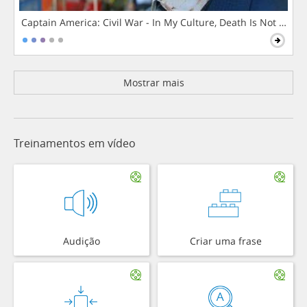
Captain America: Civil War - In My Culture, Death Is Not The 
Mostrar mais
Treinamentos em vídeo
Audição
Criar uma frase