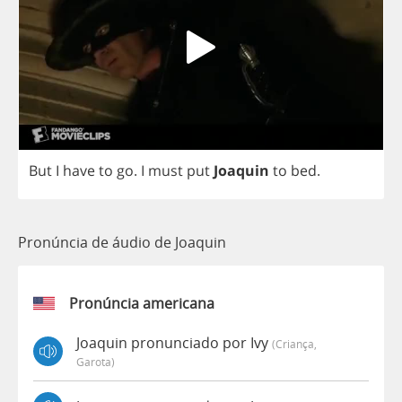
But
I
have
to
go
.
I
must
put
Joaquin
to
bed
.
Pronúncia de áudio de Joaquin
Pronúncia americana
Joaquin pronunciado por Ivy
(criança,
Garota)