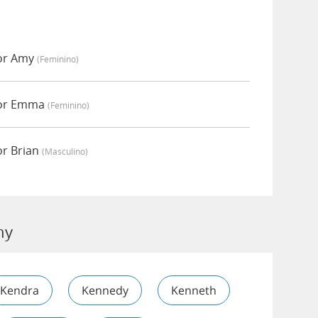
or Amy
(feminino)
por Emma
(feminino)
r Brian
(masculino)
ny
Kendra
Kennedy
Kenneth