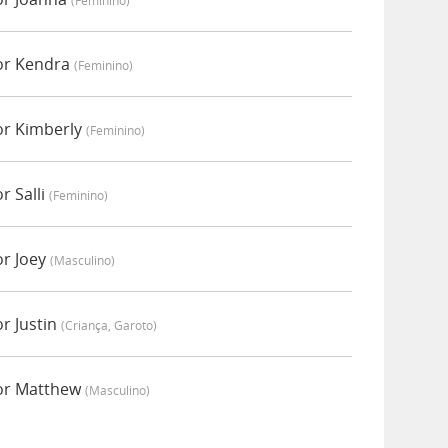
(feminino)
or Kendra
(feminino)
or Kimberly
(feminino)
r Salli
(feminino)
r Joey
(masculino)
r Justin
(criança, Garoto)
or Matthew
(masculino)