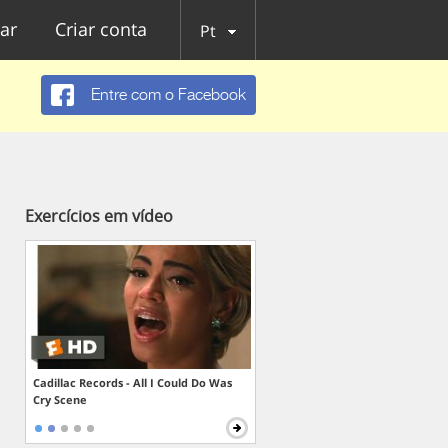
ar
Criar conta
Pt
Entre com o Facebook
Exercícios em vídeo
Cadillac Records - All I Could Do Was
Cry Scene