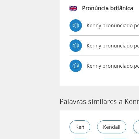
Pronúncia britânica
Kenny pronunciado p
Kenny pronunciado 
Kenny pronunciado po
Palavras similares a Ken
Ken
Kendall