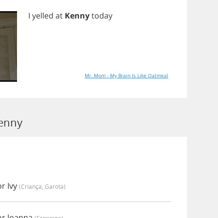
I
yelled
at
Kenny
today
Mr. Mom - My Brain Is Like Oatmeal
Kenny
r Ivy
(criança, Garota)
or Joanna