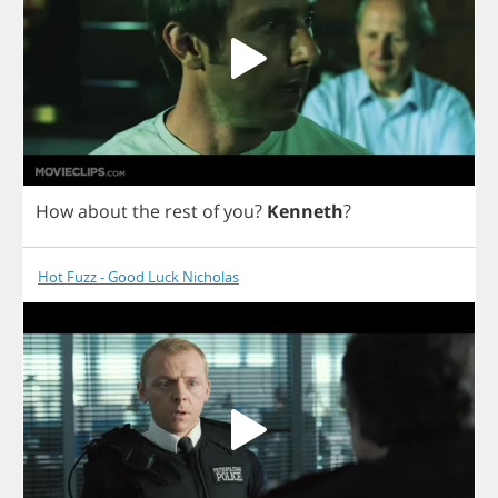
How
about
the
rest
of
you
?
Kenneth
?
Hot Fuzz - Good Luck Nicholas