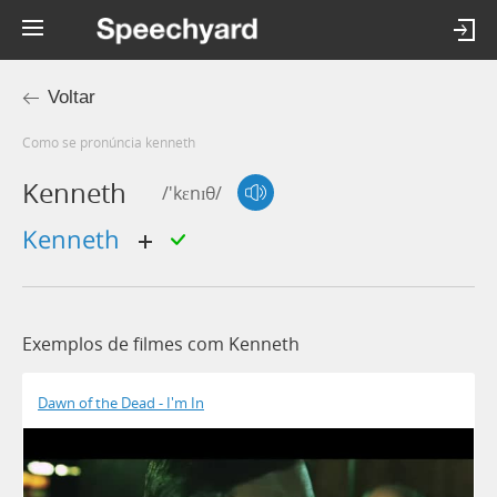
Voltar
Como se pronúncia kenneth
Kenneth
/'kɛnɪθ/
Kenneth
Exemplos de filmes com Kenneth
Dawn of the Dead - I'm In