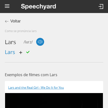
Voltar
Como se pronúncia lars
Lars
/lɑrz/
lars
Exemplos de filmes com Lars
Lars and the Real Girl - We Do It for You