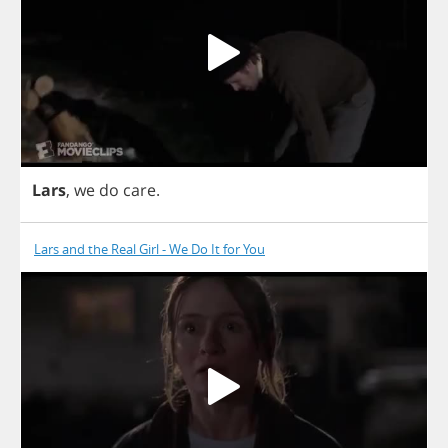
Lars
,
we
do
care
.
Lars and the Real Girl - We Do It for You