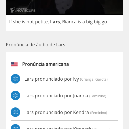
If
she
is
not
petite
,
Lars
,
Bianca
is
a
big
big
go
Pronúncia de áudio de Lars
Pronúncia americana
Lars pronunciado por Ivy
(criança, Garota)
Lars pronunciado por Joanna
(feminino)
Lars pronunciado por Kendra
(feminino)
Lars pronunciado por Kimberly