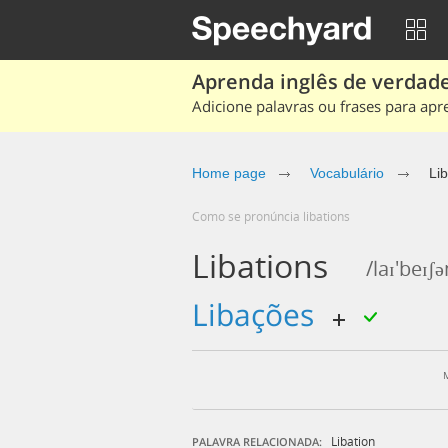
Aprenda inglês de verdade
Adicione palavras ou frases para apr
Home page
Vocabulário
Lib
Como se pronúncia libations
Libations
/laɪ'beɪʃə
libações
Libation
PALAVRA RELACIONADA: