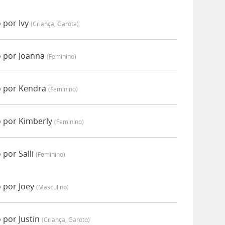
 por Ivy
(criança, Garota)
o por Joanna
(feminino)
o por Kendra
(feminino)
o por Kimberly
(feminino)
 por Salli
(feminino)
 por Joey
(masculino)
 por Justin
(criança, Garoto)