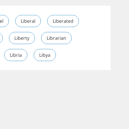
el
Liberal
Liberated
Liberty
Librarian
Libria
Libya