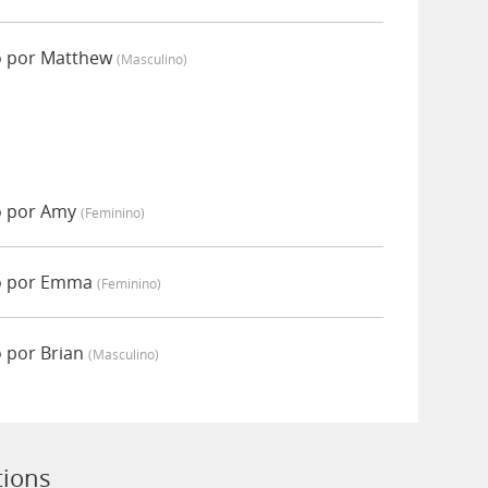
o por Matthew
(masculino)
o por Amy
(feminino)
do por Emma
(feminino)
o por Brian
(masculino)
tions