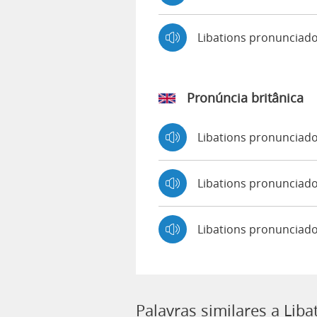
Libations pronunciad
Pronúncia britânica
Libations pronunciad
Libations pronuncia
Libations pronunciad
Palavras similares a Liba