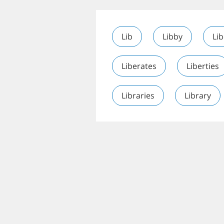
Lib
Libby
Lib
Liberates
Liberties
Libraries
Library