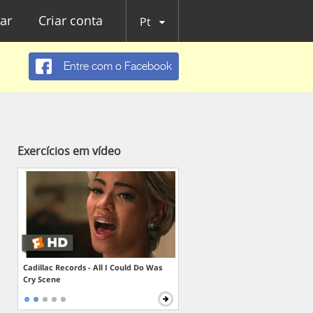
ar
Criar conta
Pt
Entre com o Facebook
Exercícios em vídeo
Cadillac Records - All I Could Do Was
Cry Scene