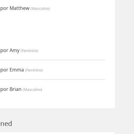
o por Matthew
(masculino)
o por Amy
(feminino)
o por Emma
(feminino)
 por Brian
(masculino)
ened