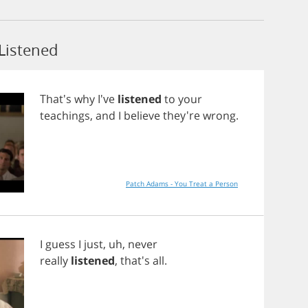
Listened
That's
why
I've
listened
to
your
teachings
,
and
I
believe
they're
wrong
.
Patch Adams - You Treat a Person
I
guess
I
just
,
uh
,
never
really
listened
, that's
all
.