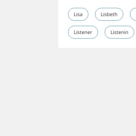
Lisa
Lisbeth
Listener
Listenin