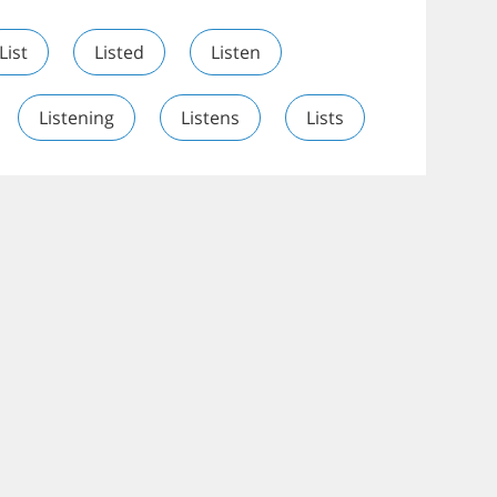
List
Listed
Listen
Listening
Listens
Lists