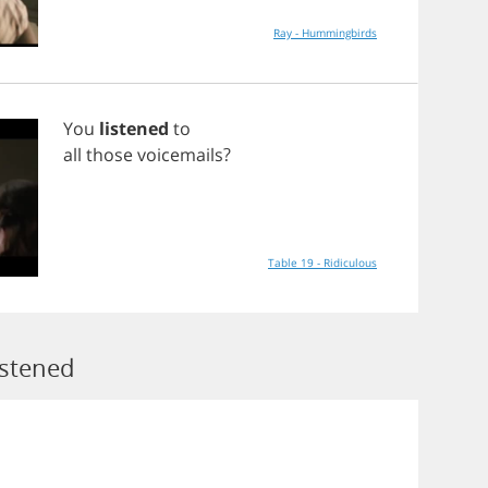
Ray - Hummingbirds
You
listened
to
all
those
voicemails
?
Table 19 - Ridiculous
istened