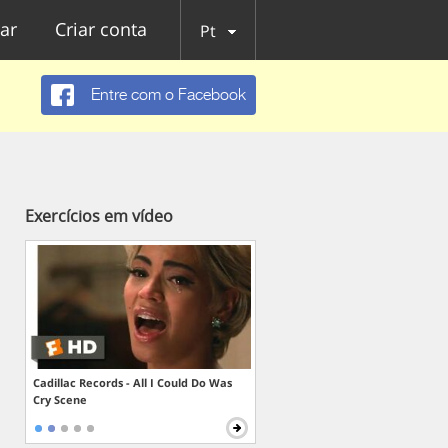
ar
Criar conta
Pt
Entre com o Facebook
Exercícios em vídeo
Cadillac Records - All I Could Do Was
Cry Scene