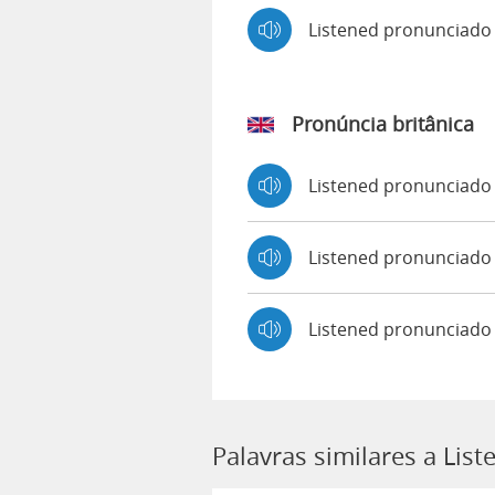
Listened pronunciad
Pronúncia britânica
Listened pronunciad
Listened pronunciad
Listened pronunciado
Palavras similares a List