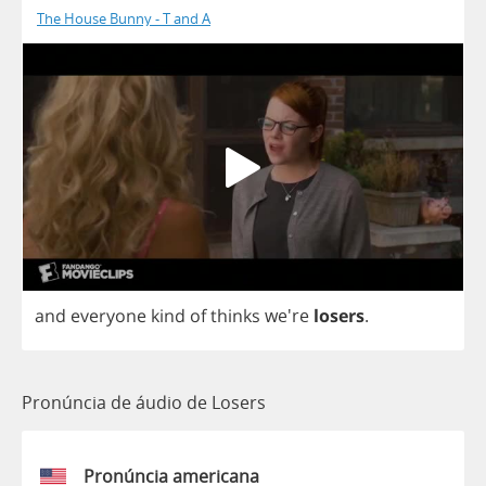
The House Bunny - T and A
and
everyone
kind
of
thinks
we're
losers
.
Pronúncia de áudio de Losers
Pronúncia americana