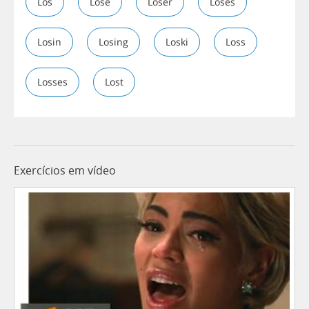
Los
Lose
Loser
Loses
Losin
Losing
Loski
Loss
Losses
Lost
Exercícios em vídeo