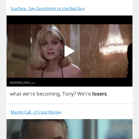
Scarface - Say Goodnight to the Bad Guy
what
we're
becoming
,
Tony
?
We're
losers
.
Margin Call - It's Just Money