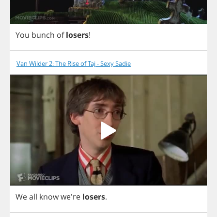
You
bunch
of
losers
!
Van Wilder 2: The Rise of Taj - Sexy Sadie
We
all
know
we're
losers
.