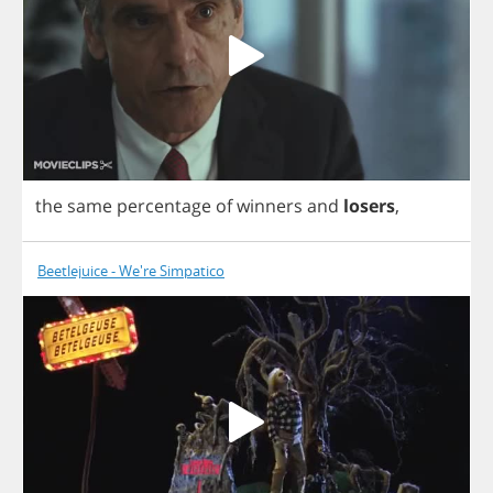
the
same
percentage
of
winners
and
losers
,
Beetlejuice - We're Simpatico