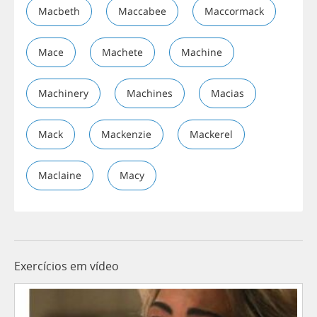
Macbeth
Maccabee
Maccormack
Mace
Machete
Machine
Machinery
Machines
Macias
Mack
Mackenzie
Mackerel
Maclaine
Macy
Exercícios em vídeo