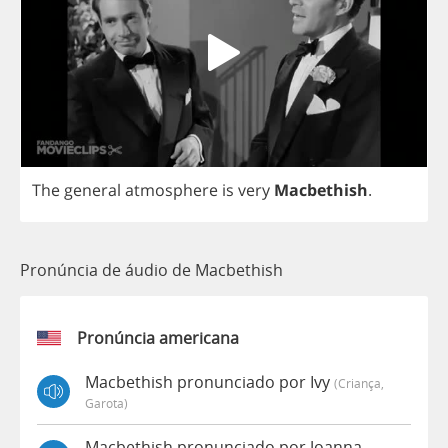
The
general
atmosphere
is
very
Macbethish
.
Pronúncia de áudio de Macbethish
Pronúncia americana
Macbethish pronunciado por Ivy
(criança,
Garota)
Macbethish pronunciado por Joanna