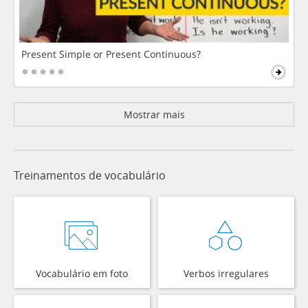
Present Simple or Present Continuous?
Mostrar mais
Treinamentos de vocabulário
Vocabulário em foto
Verbos irregulares