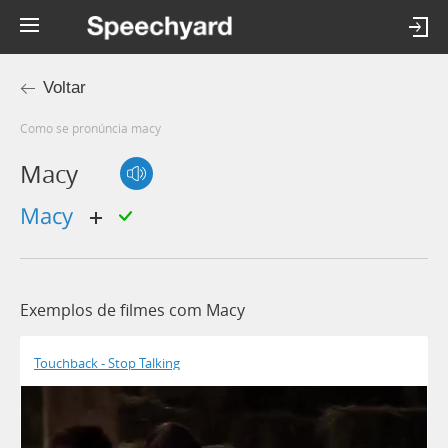
Voltar
Como se pronúncia macy
Macy
macy
Exemplos de filmes com Macy
Touchback - Stop Talking