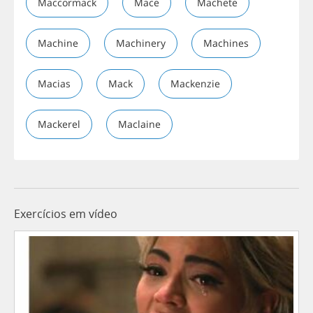
Maccormack
Mace
Machete
Machine
Machinery
Machines
Macias
Mack
Mackenzie
Mackerel
Maclaine
Exercícios em vídeo