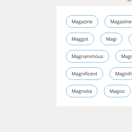
Magazine
Magazine
Maggot
Magi
Magnanimous
Mag
Magnificent
Magnif
Magnolia
Magoo