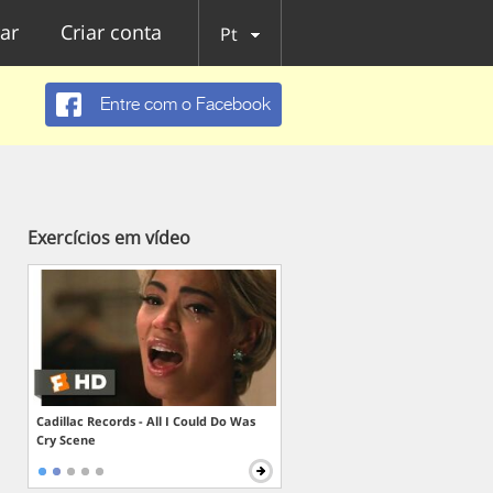
ar
Criar conta
Pt
Entre com o Facebook
Exercícios em vídeo
Cadillac Records - All I Could Do Was
Cry Scene