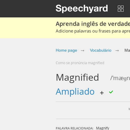
Aprenda inglês de verdade
Adicione palavras ou frases para apr
Home page
Vocabulário
Ma
Como se pronúncia magnified
Magnified
/'mæɡnʌ
ampliado
Magnify
PALAVRA RELACIONADA: