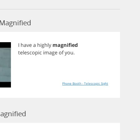
Magnified
I
have
a
highly
magnified
telescopic
image
of
you
.
Phone Booth - Telescopic Sight
agnified