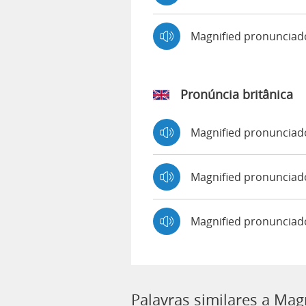
Magnified pronuncia
Pronúncia britânica
Magnified pronuncia
Magnified pronuncia
Magnified pronunciad
Palavras similares a Mag