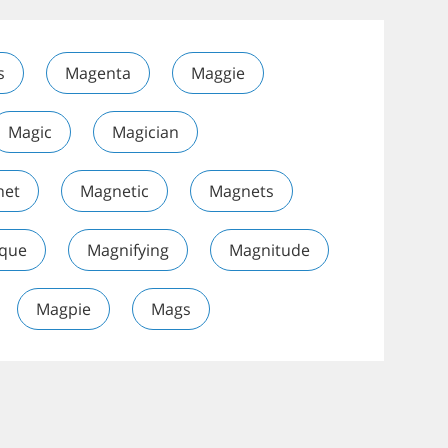
s
Magenta
Maggie
Magic
Magician
net
Magnetic
Magnets
ique
Magnifying
Magnitude
Magpie
Mags