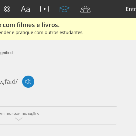
Entr
 com filmes e livros.
ender e pratique com outros estudantes.
gnified
,faɪd/
MOSTRAR MAIS TRADUÇÕES