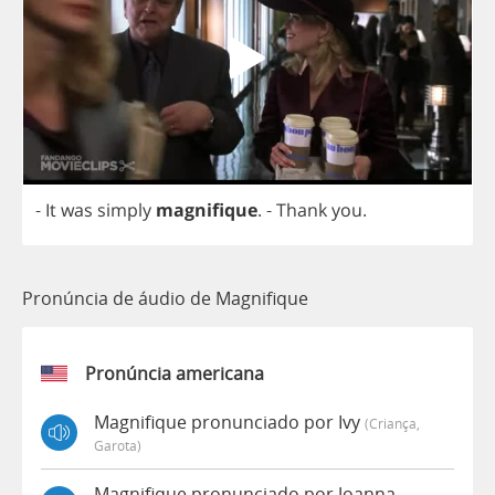
-
It
was
simply
magnifique
.
-
Thank
you
.
Pronúncia de áudio de Magnifique
Pronúncia americana
Magnifique pronunciado por Ivy
(criança,
Garota)
Magnifique pronunciado por Joanna