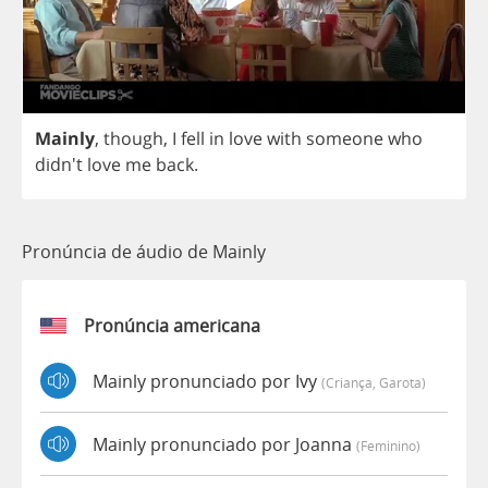
Mainly
,
though
,
I
fell
in
love
with
someone
who
didn't
love
me
back
.
Pronúncia de áudio de Mainly
Pronúncia americana
Mainly pronunciado por Ivy
(criança, Garota)
Mainly pronunciado por Joanna
(feminino)