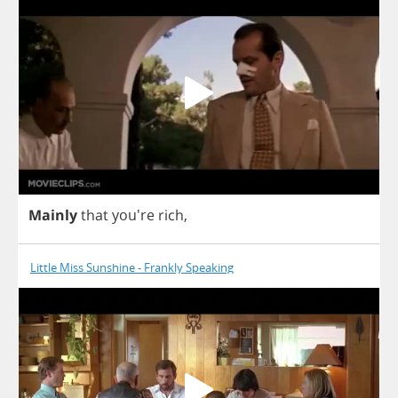
Mainly
that
you're
rich
,
Little Miss Sunshine - Frankly Speaking