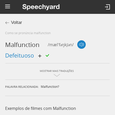
Voltar
Como se pronúncia malfunction
Malfunction
/mæl'fəŋkʃən/
defeituoso
MOSTRAR MAIS TRADUÇÕES
Malfunction?
PALAVRA RELACIONADA:
Exemplos de filmes com Malfunction