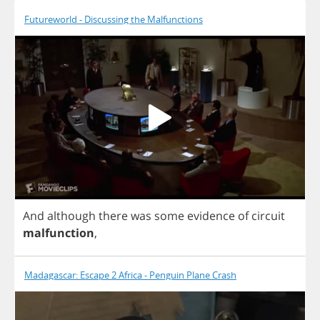
Futureworld - Discussing the Malfunctions
And
although
there
was
some
evidence
of
circuit
malfunction
,
Madagascar: Escape 2 Africa - Penguin Plane Crash