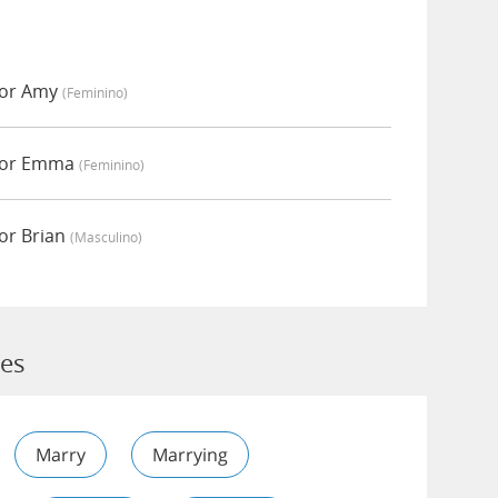
por Amy
(feminino)
por Emma
(feminino)
or Brian
(masculino)
ies
Marry
Marrying