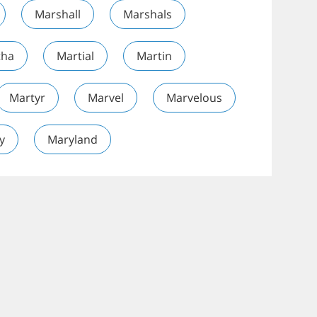
Marshall
Marshals
tha
Martial
Martin
Martyr
Marvel
Marvelous
y
Maryland