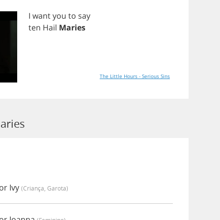
I
want
you
to
say
ten
Hail
Maries
The Little Hours - Serious Sins
aries
or Ivy
(criança, Garota)
or Joanna