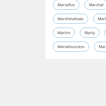
Marsellus
Marshal
Marshmallows
Mar
Martini
Marty
Marvelousness
Mar