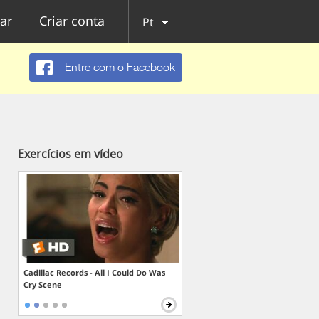
ar
Criar conta
Pt
Entre com o Facebook
Exercícios em vídeo
Cadillac Records - All I Could Do Was
Cry Scene