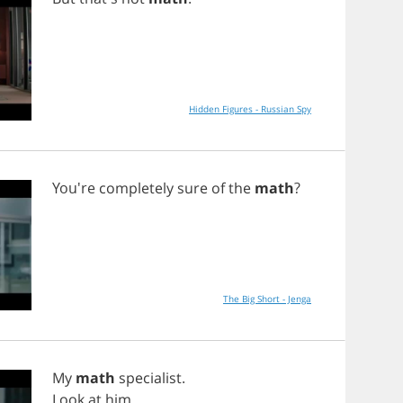
Hidden Figures - Russian Spy
You're
completely
sure
of
the
math
?
The Big Short - Jenga
My
math
specialist
.
Look
at
him
.