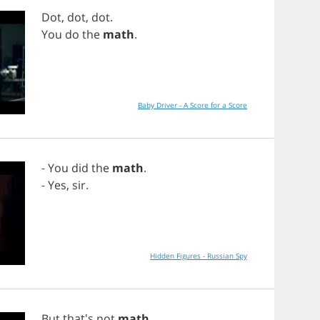
Dot
,
dot
,
dot
.
You
do
the
math
.
Baby Driver - A Score for a Score
-
You
did
the
math
.
-
Yes
,
sir
.
Hidden Figures - Russian Spy
But
that's
not
math
.