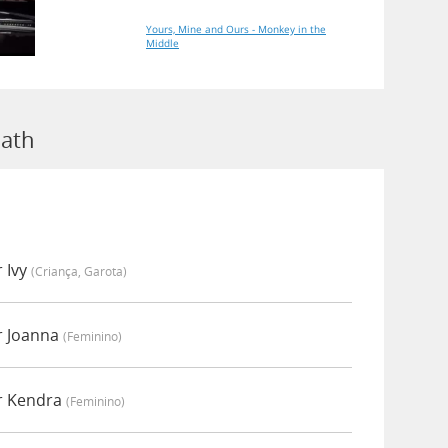
Yours, Mine and Ours - Monkey in the
Middle
Math
 Ivy
(criança, Garota)
r Joanna
(feminino)
r Kendra
(feminino)