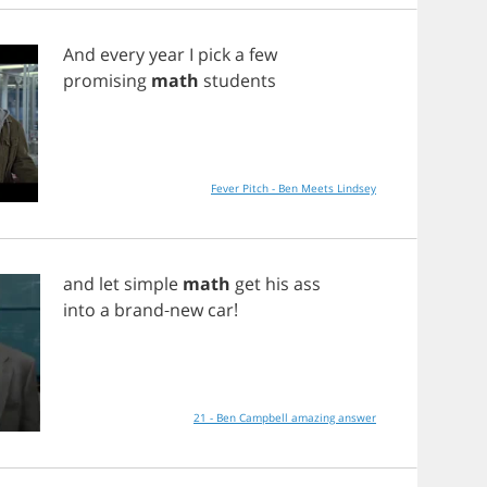
And
every
year
I
pick
a
few
promising
math
students
Fever Pitch - Ben Meets Lindsey
and
let
simple
math
get
his
ass
into
a
brand
-
new
car
!
21 - Ben Campbell amazing answer