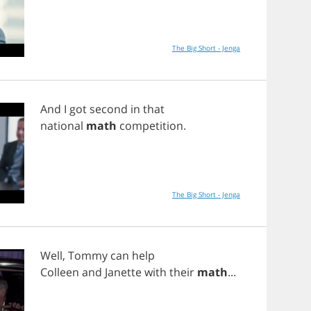
The Big Short - Jenga
And
I
got
second
in
that
national
math
competition
.
The Big Short - Jenga
Well
,
Tommy
can
help
Colleen
and
Janette
with
their
math
...