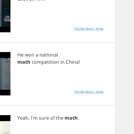
The Big Short - Jenga
He
won
a
national
math
competition
in
China
!
The Big Short - Jenga
Yeah
, I'm
sure
of
the
math
.