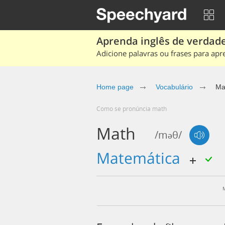
Aprenda inglês de verdade
Adicione palavras ou frases para apr
Home page
Vocabulário
Ma
Como se pronúncia math
Math
/məθ/
matemática