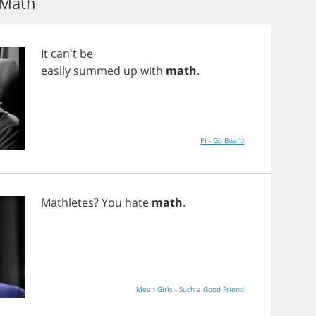
 Math
It
can't
be
easily
summed
up
with
math
.
Pi - Go Board
Mathletes
?
You
hate
math
.
Mean Girls - Such a Good Friend