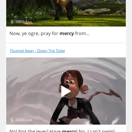
Now
,
ye
ogre
,
pray
for
mercy
from
...
Flushed Away - Down The Toilet
No
!
Not
the
lever
!
Have
mercy
!
No
,
I
can't
swim
!