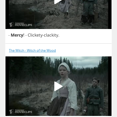
-
Mercy
!
-
Clickety
-
clackity
.
The Witch - Witch of the Wood