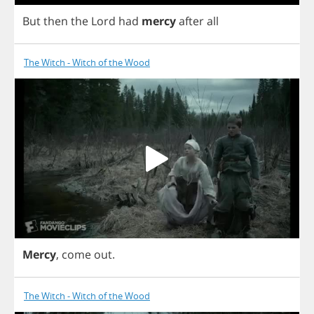
But
then
the
Lord
had
mercy
after
all
The Witch - Witch of the Wood
Mercy
,
come
out
.
The Witch - Witch of the Wood