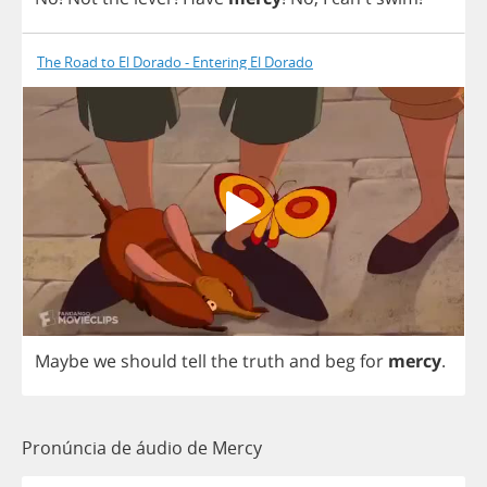
The Road to El Dorado - Entering El Dorado
Maybe
we
should
tell
the
truth
and
beg
for
mercy
.
Pronúncia de áudio de Mercy