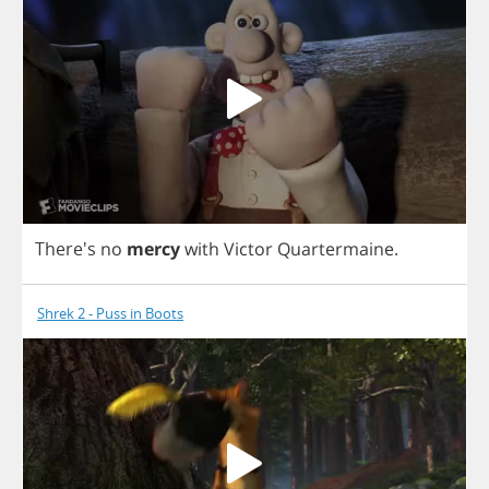
There's
no
mercy
with
Victor
Quartermaine
.
Shrek 2 - Puss in Boots