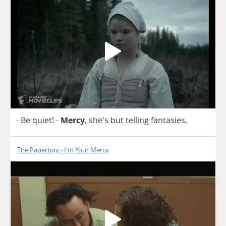
-
Be
quiet
!
-
Mercy
, she's
but
telling
fantasies
.
The Paperboy - I'm Your Mercy