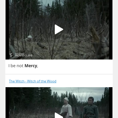
I
be
not
Mercy
,
The Witch - Witch of the Wood