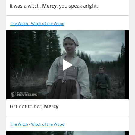
It
was
a
witch
,
Mercy
,
you
speak
aright
.
The Witch - Witch of the Wood
List
not
to
her
,
Mercy
.
The Witch - Witch of the Wood