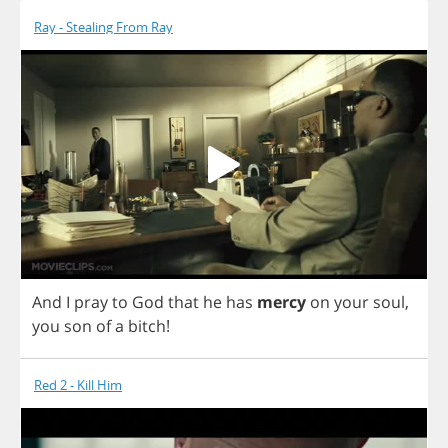
Ray - Stealing From Ray
And
I
pray
to
God
that
he
has
mercy
on
your
soul
,
you
son
of
a
bitch
!
Red 2 - Kill Him