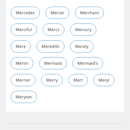
Mercedes
Mercer
Merchant
Merciful
Mercs
Mercury
Mere
Meredith
Merely
Merlin
Mermaid
Mermaid's
Merrier
Merry
Mert
Meryl
Meryton