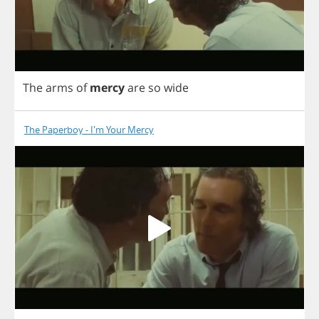
The
arms
of
mercy
are
so
wide
The Paperboy - I'm Your Mercy