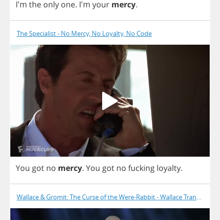
I'm
the
only
one
.
I'm
your
mercy
.
The Specialist - No Mercy, No Loyalty, No Code
You
got
no
mercy
.
You
got
no
fucking
loyalty
.
Wallace & Gromit: The Curse of the Were-Rabbit - Wallace Transforms