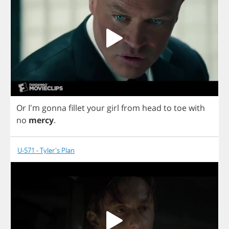
Or
I'm
gonna
fillet
your
girl
from
head
to
toe
with
no
mercy
.
U-571 - Tyler's Plan