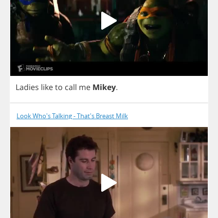
Ladies
like
to
call
me
Mikey
.
Look Who's Talking - That's Breast Milk