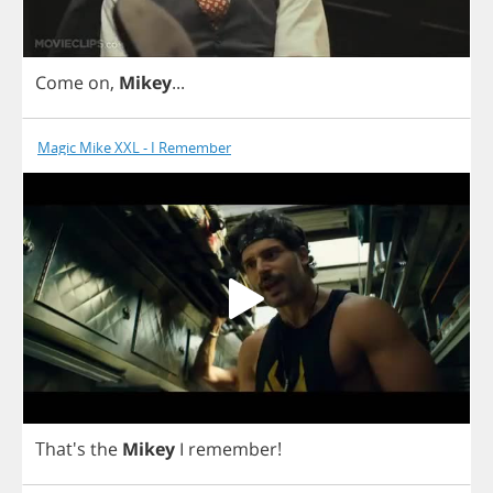
Come
on
,
Mikey
...
Magic Mike XXL - I Remember
That's
the
Mikey
I
remember
!