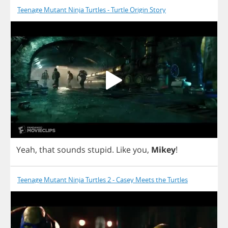
Teenage Mutant Ninja Turtles - Turtle Origin Story
Yeah
,
that
sounds
stupid
.
Like
you
,
Mikey
!
Teenage Mutant Ninja Turtles 2 - Casey Meets the Turtles