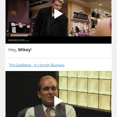
Hey
,
Mikey
!
The Godfather - It's Strictly Business