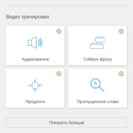
Видео тренировки
Аудирование
Собери фразу
Предлоги
Пропущенное слово
Показать больше