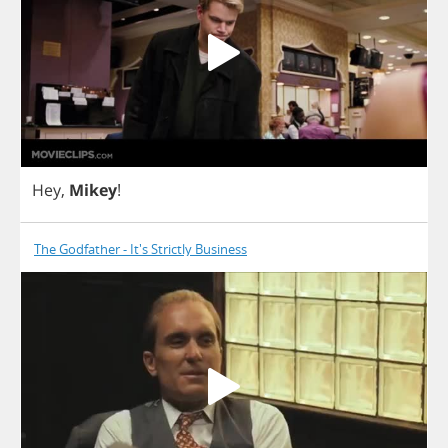
Hey
,
Mikey
!
The Godfather - It's Strictly Business