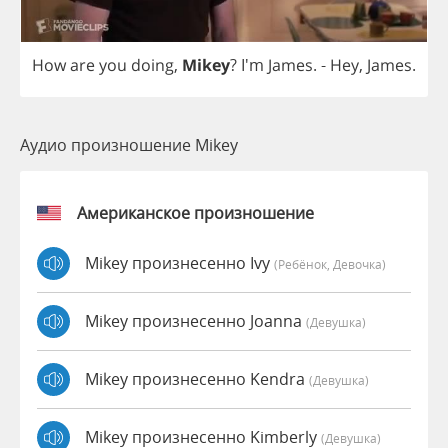
How
are
you
doing
,
Mikey
? I'm
James
.
-
Hey
,
James
.
Аудио произношение Mikey
Американское произношение
Mikey произнесенно Ivy
(Ребёнок, Девочка)
Mikey произнесенно Joanna
(девушка)
Mikey произнесенно Kendra
(девушка)
Mikey произнесенно Kimberly
(девушка)