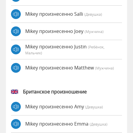
Mikey произнесенно Salli
(девушка)
Mikey произнесенно Joey
(мужчина)
Mikey произнесенно Justin
(Ребёнок,
Мальчик)
Mikey произнесенно Matthew
(мужчина)
Британское произношение
Mikey произнесенно Amy
(девушка)
Mikey произнесенно Emma
(девушка)