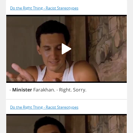
Do the Right Thing - Racist Stereotypes
-
Minister
Farakhan
.
-
Right
.
Sorry
.
Do the Right Thing - Racist Stereotypes