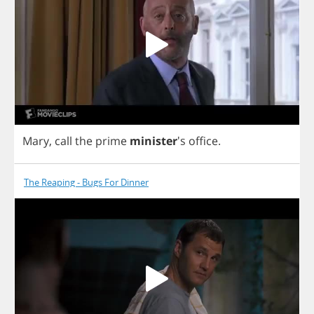
Mary
,
call
the
prime
minister
's
office
.
The Reaping - Bugs For Dinner