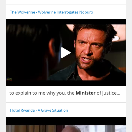
The Wolverine - Wolverine Interrogates Noburo
to
explain
to
me
why
you
,
the
Minister
of
Justice
...
Hotel Rwanda - A Grave Situation