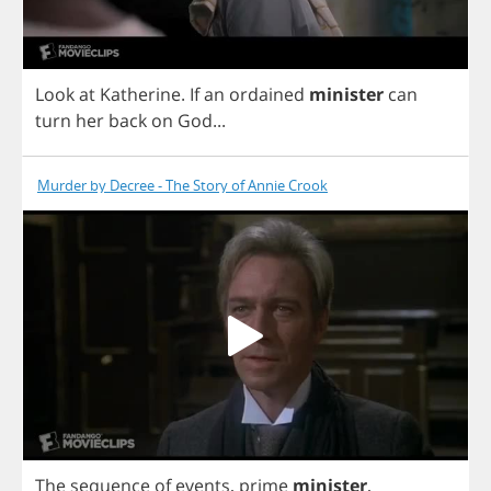
Look
at
Katherine
.
If
an
ordained
minister
can
turn
her
back
on
God
...
Murder by Decree - The Story of Annie Crook
The
sequence
of
events
,
prime
minister
,