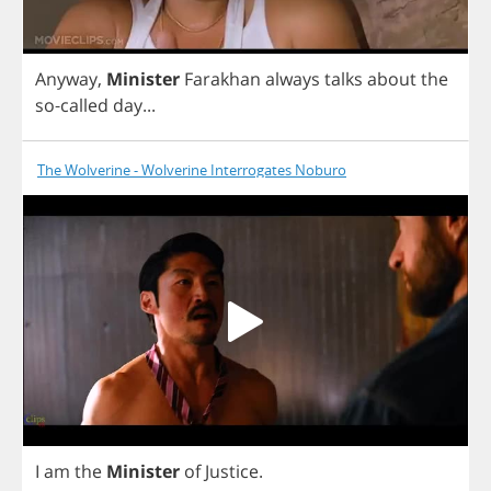
Anyway
,
Minister
Farakhan
always
talks
about
the
so
-
called
day
...
The Wolverine - Wolverine Interrogates Noburo
I
am
the
Minister
of
Justice
.