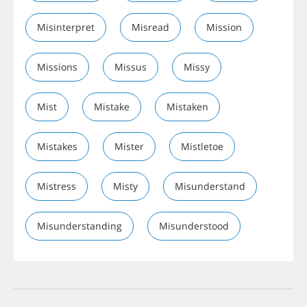
Misinterpret
Misread
Mission
Missions
Missus
Missy
Mist
Mistake
Mistaken
Mistakes
Mister
Mistletoe
Mistress
Misty
Misunderstand
Misunderstanding
Misunderstood