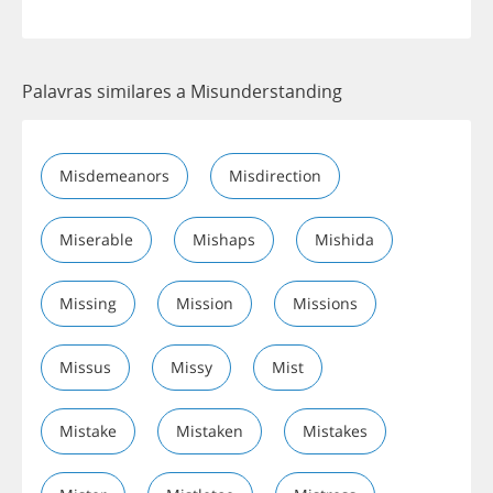
Palavras similares a Misunderstanding
Misdemeanors
Misdirection
Miserable
Mishaps
Mishida
Missing
Mission
Missions
Missus
Missy
Mist
Mistake
Mistaken
Mistakes