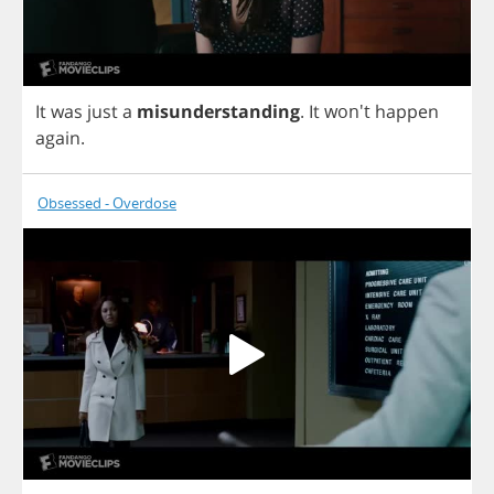
It
was
just
a
misunderstanding
.
It
won't
happen
again
.
Obsessed - Overdose