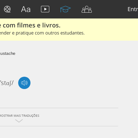
Entr
 com filmes e livros.
ender e pratique com outros estudantes.
ustache
'stɑʃ/
MOSTRAR MAIS TRADUÇÕES