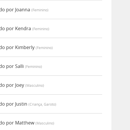
do por Joanna
(feminino)
do por Kendra
(feminino)
do por Kimberly
(feminino)
o por Salli
(feminino)
do por Joey
(masculino)
o por Justin
(criança, Garoto)
do por Matthew
(masculino)