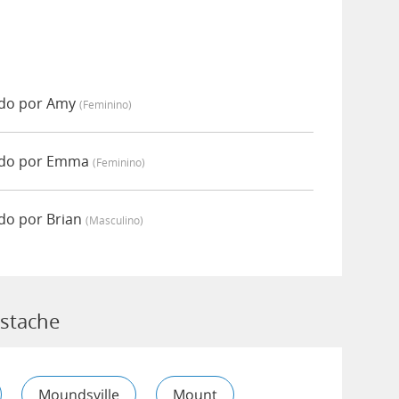
ado por Amy
(feminino)
ado por Emma
(feminino)
do por Brian
(masculino)
ustache
Moundsville
Mount