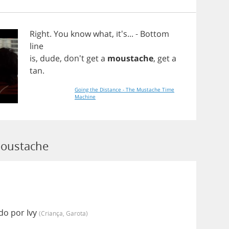
Right
.
You
know
what
, it's... -
Bottom
line
is
,
dude
, don't
get
a
moustache
,
get
a
tan
.
Going the Distance - The Mustache Time
Machine
Moustache
o por Ivy
(criança, Garota)