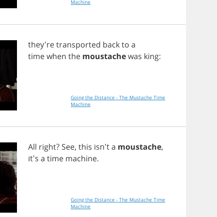
Machine
they're
transported
back
to
a
time
when
the
moustache
was
king
:
Going the Distance - The Mustache Time
Machine
All
right
?
See
,
this
isn't
a
moustache
,
it's
a
time
machine
.
Going the Distance - The Mustache Time
Machine