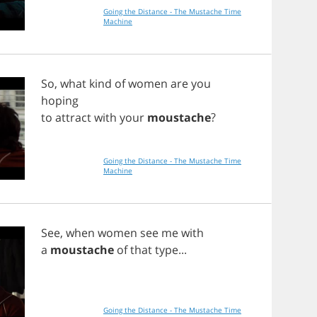
Going the Distance - The Mustache Time
Machine
So
,
what
kind
of
women
are
you
hoping
to
attract
with
your
moustache
?
Going the Distance - The Mustache Time
Machine
See
,
when
women
see
me
with
a
moustache
of
that
type
...
Going the Distance - The Mustache Time