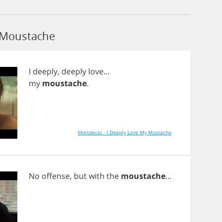
 Moustache
I
deeply
,
deeply
love
...
my
moustache
.
Mortdecai - I Deeply Love My Mustache
No
offense
,
but
with
the
moustache
...