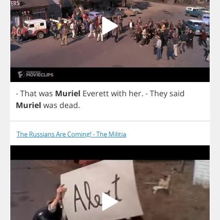
-
That
was
Muriel
Everett
with
her
.
-
They
said
Muriel
was
dead
.
The Russians Are Coming! - The Militia