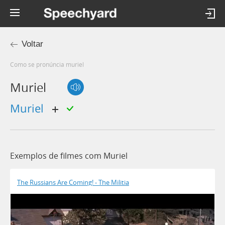
Voltar
Como se pronúncia muriel
Muriel
muriel
Exemplos de filmes com Muriel
The Russians Are Coming! - The Militia