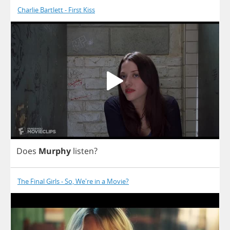
Charlie Bartlett - First Kiss
Does
Murphy
listen
?
The Final Girls - So, We're in a Movie?