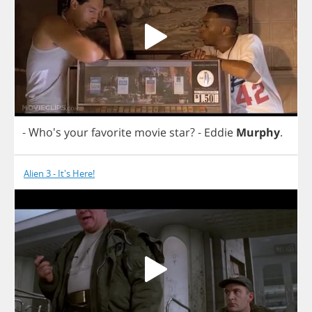
- Who's
your
favorite
movie
star
?
-
Eddie
Murphy
.
Alien 3 - It's Here!