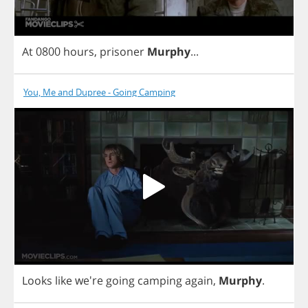
At
0800
hours
,
prisoner
Murphy
...
You, Me and Dupree - Going Camping
Looks
like
we're
going
camping
again
,
Murphy
.