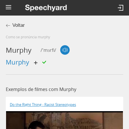
Voltar
Como se pronúncia murphy
Murphy
/'mɜrfi/
murphy
Exemplos de filmes com Murphy
Do the Right Thing - Racist Stereotypes