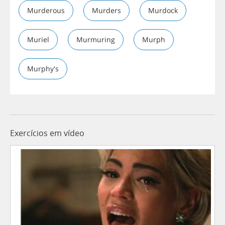
Murderous
Murders
Murdock
Muriel
Murmuring
Murph
Murphy's
Exercícios em vídeo