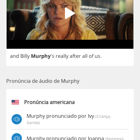
and
Billy
Murphy
's
really
after
all
of
us
.
Pronúncia de áudio de Murphy
Pronúncia americana
Murphy pronunciado por Ivy
(criança,
Garota)
Murphy pronunciado por Joanna
(feminino)