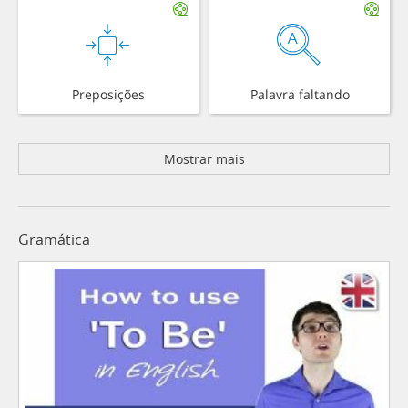
Preposições
Palavra faltando
Mostrar mais
Gramática