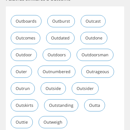
Outboards
Outburst
Outcast
Outcomes
Outdated
Outdone
Outdoor
Outdoors
Outdoorsman
Outer
Outnumbered
Outrageous
Outrun
Outside
Outsider
Outskirts
Outstanding
Outta
Outtie
Outweigh