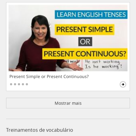
Present Simple or Present Continuous?
Mostrar mais
Treinamentos de vocabulário