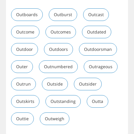
Outboards
Outburst
Outcast
Outcome
Outcomes
Outdated
Outdoor
Outdoors
Outdoorsman
Outer
Outnumbered
Outrageous
Outrun
Outside
Outsider
Outskirts
Outstanding
Outta
Outtie
Outweigh