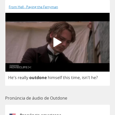
From Hell - Paying the Ferryman
He's
really
outdone
himself
this
time
, isn't
he
?
Pronúncia de áudio de Outdone