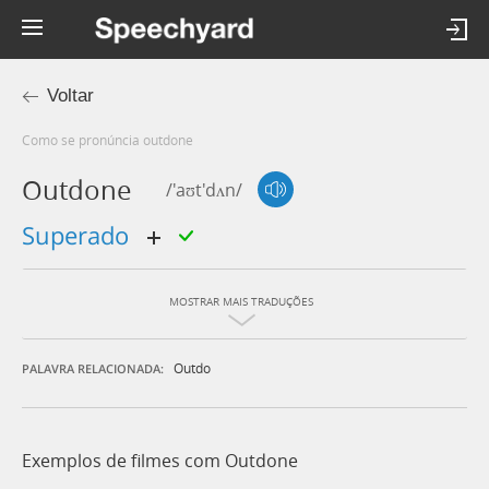
Voltar
Como se pronúncia outdone
Outdone
/'aʊt'dʌn/
superado
MOSTRAR MAIS TRADUÇÕES
Outdo
PALAVRA RELACIONADA:
Exemplos de filmes com Outdone