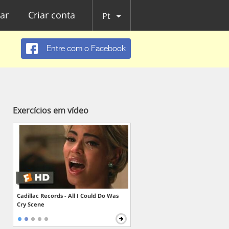
ar
Criar conta
Pt
Entre com o Facebook
Exercícios em vídeo
Cadillac Records - All I Could Do Was
Cry Scene