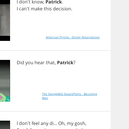
I
don't
know
,
Patrick
.
I
can't
make
this
decision
.
American Psycho - Dinner Reservations
Did
you
hear
that
,
Patrick
?
The SpongeBob SquarePants - Becoming
Men
I
don't
feel
any
di
...
Oh
,
my
gosh
,