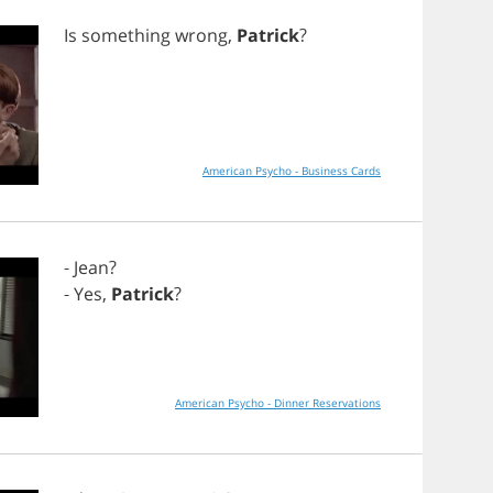
Is
something
wrong
,
Patrick
?
American Psycho - Business Cards
-
Jean
?
-
Yes
,
Patrick
?
American Psycho - Dinner Reservations