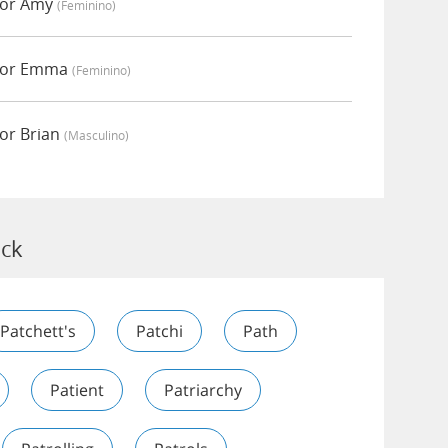
por Amy
(feminino)
 por Emma
(feminino)
or Brian
(masculino)
ick
Patchett's
Patchi
Path
Patient
Patriarchy