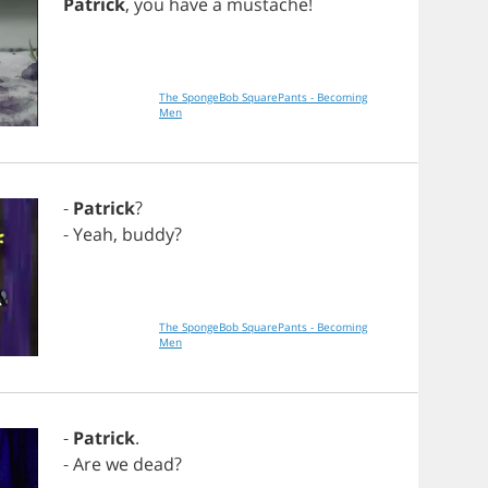
Patrick
,
you
have
a
mustache
!
The SpongeBob SquarePants - Becoming
Men
-
Patrick
?
-
Yeah
,
buddy
?
The SpongeBob SquarePants - Becoming
Men
-
Patrick
.
-
Are
we
dead
?