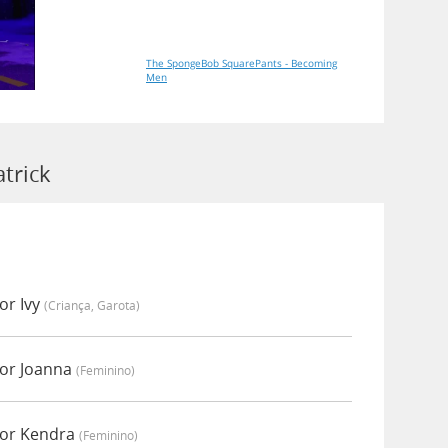
The SpongeBob SquarePants - Becoming
Men
trick
or Ivy
(criança, Garota)
por Joanna
(feminino)
por Kendra
(feminino)