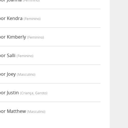
(feminino)
por Kendra
(feminino)
por Kimberly
(feminino)
or Salli
(feminino)
por Joey
(masculino)
or Justin
(criança, Garoto)
 por Matthew
(masculino)