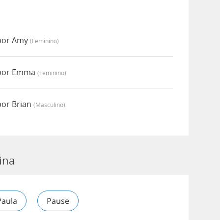
 por Amy
(feminino)
 por Emma
(feminino)
por Brian
(masculino)
ina
Paula
Pause