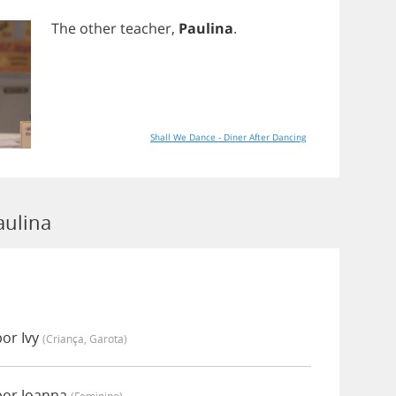
The
other
teacher
,
Paulina
.
Shall We Dance - Diner After Dancing
aulina
or Ivy
(criança, Garota)
por Joanna