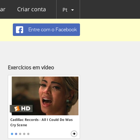
ar
Criar conta
Pt
Entre com o Facebook
Exercícios em vídeo
Cadillac Records - All I Could Do Was
Cry Scene