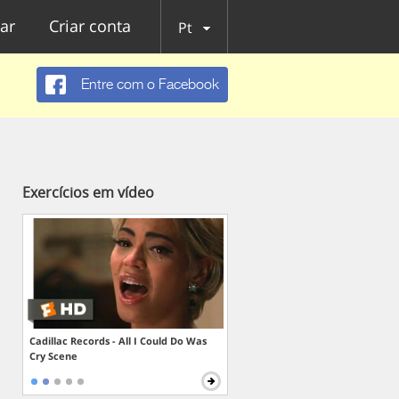
ar
Criar conta
Pt
Entre com o Facebook
Exercícios em vídeo
Cadillac Records - All I Could Do Was
Cry Scene