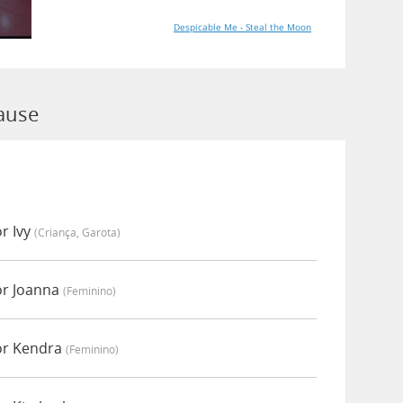
Despicable Me - Steal the Moon
ause
r Ivy
(criança, Garota)
or Joanna
(feminino)
or Kendra
(feminino)