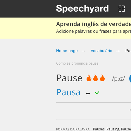
Aprenda inglês de verdade
Adicione palavras ou frases para apr
Home page
Vocabulário
Pa
Como se pronúncia pause
Pause
/pɔz/
pausa
Pauses
,
Pausing
,
Paus
FORMAS DA PALAVRA: