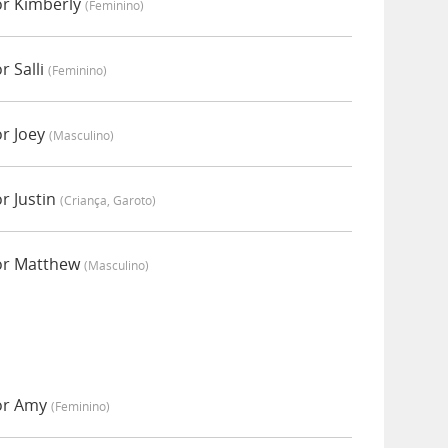
or Kimberly
(feminino)
 Salli
(feminino)
r Joey
(masculino)
r Justin
(criança, Garoto)
or Matthew
(masculino)
or Amy
(feminino)