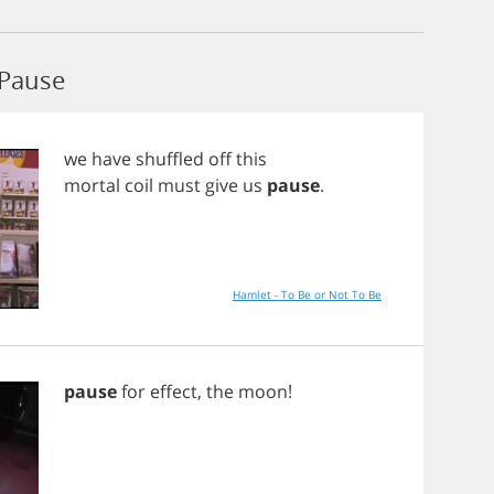
 Pause
we
have
shuffled
off
this
mortal
coil
must
give
us
pause
.
Hamlet - To Be or Not To Be
pause
for
effect
,
the
moon
!