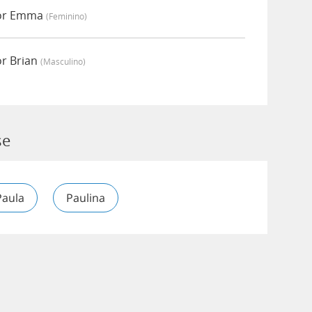
por Emma
(feminino)
r Brian
(masculino)
se
Paula
Paulina