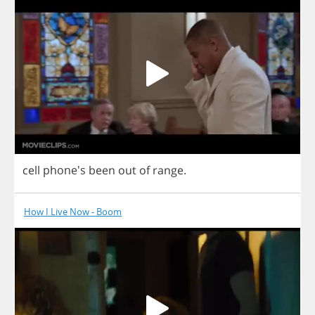
cell
phone's
been
out
of
range
.
How I Live Now - Boom