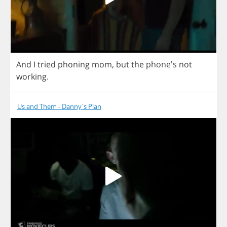
And
I
tried
phoning
mom
,
but
the
phone's
not
working
.
Us and Them - Danny's Plan