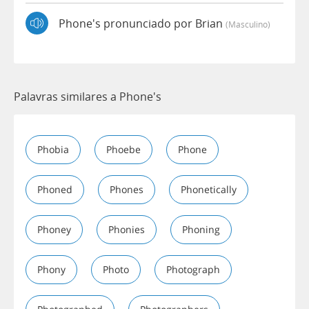
Phone's pronunciado por Brian
(masculino)
Palavras similares a Phone's
Phobia
Phoebe
Phone
Phoned
Phones
Phonetically
Phoney
Phonies
Phoning
Phony
Photo
Photograph