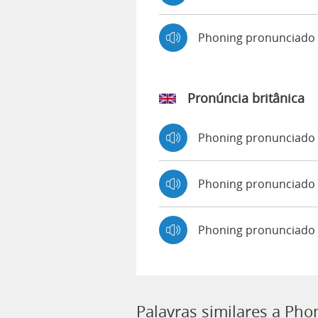
Phoning pronunciado
Pronúncia britânica
Phoning pronunciado
Phoning pronunciad
Phoning pronunciado 
Palavras similares a Pho