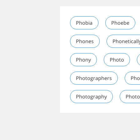
Phobia
Phoebe
Phones
Phoneticall
Phony
Photo
Photographers
Pho
Photography
Photo