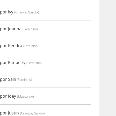
por Ivy
(criança, Garota)
 por Joanna
(feminino)
 por Kendra
(feminino)
 por Kimberly
(feminino)
por Salli
(feminino)
por Joey
(masculino)
por Justin
(criança, Garoto)