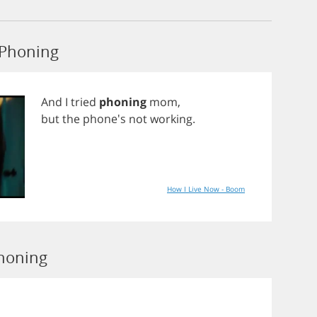
 Phoning
And
I
tried
phoning
mom
,
but
the
phone's
not
working
.
How I Live Now - Boom
Phoning