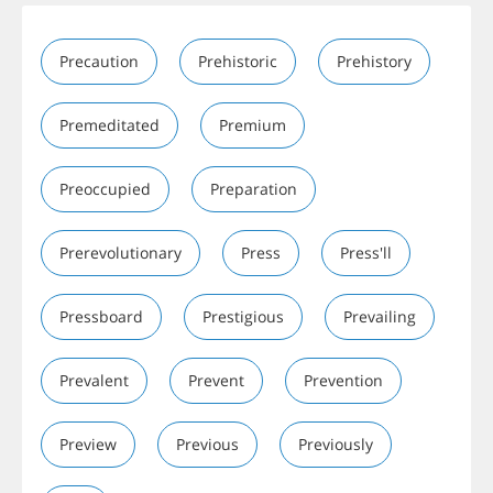
Precaution
Prehistoric
Prehistory
Premeditated
Premium
Preoccupied
Preparation
Prerevolutionary
Press
Press'll
Pressboard
Prestigious
Prevailing
Prevalent
Prevent
Prevention
Preview
Previous
Previously