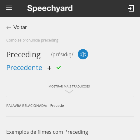
Voltar
Como se pronúncia preceding
Preceding
/pri'sidɪŋ/
precedente
MOSTRAR MAIS TRADUÇÕES
Precede
PALAVRA RELACIONADA:
Exemplos de filmes com Preceding