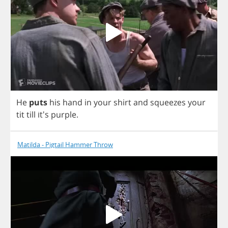
He
puts
his
hand
in
your
shirt
and
squeezes
your
tit
till
it's
purple
.
Matilda - Pigtail Hammer Throw