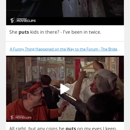
She
puts
kids
in
there
?
- I've
been
in
twice
.
A Funny Thing Happened on the Way to the Forum - The Bride Is Dea
All
right
,
but
any
coins
he
puts
on
my
eyes
I
keep
.