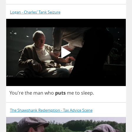
Logan - Charles' Tank Seizure
You're
the
man
who
puts
me
to
sleep
.
The Shawshank Redemption - Tax Advice Scene