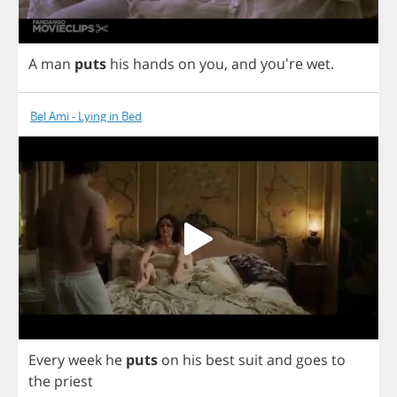
A
man
puts
his
hands
on
you
,
and
you're
wet
.
Bel Ami - Lying in Bed
Every
week
he
puts
on
his
best
suit
and
goes
to
the
priest