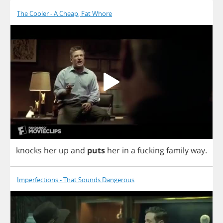
The Cooler - A Cheap, Fat Whore
knocks
her
up
and
puts
her
in
a
fucking
family
way
.
Imperfections - That Sounds Dangerous