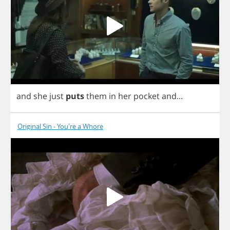
and
she
just
puts
them
in
her
pocket
and
...
Original Sin - You're a Whore