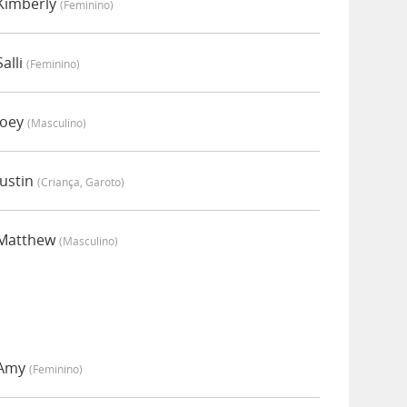
 Kimberly
(feminino)
alli
(feminino)
Joey
(masculino)
Justin
(criança, Garoto)
 Matthew
(masculino)
 Amy
(feminino)