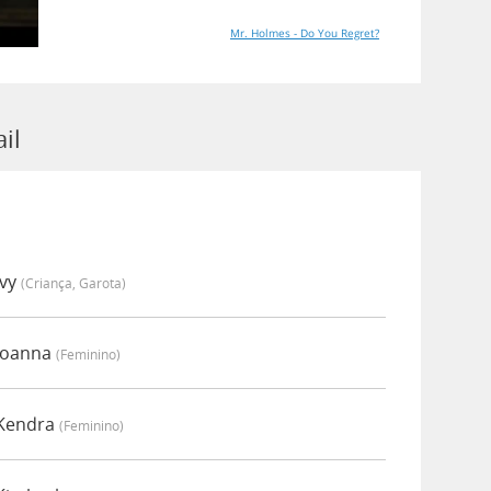
Mr. Holmes - Do You Regret?
il
Ivy
(criança, Garota)
 Joanna
(feminino)
 Kendra
(feminino)