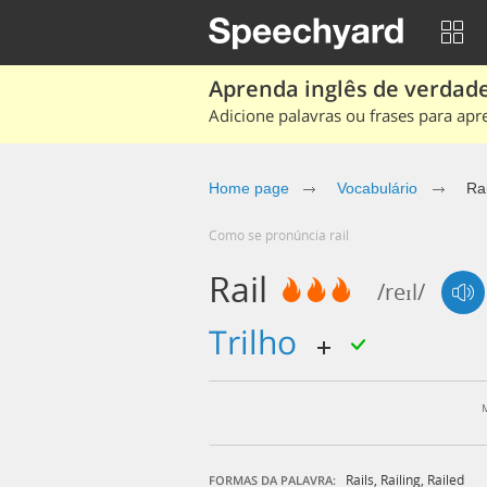
Aprenda inglês de verdade
Adicione palavras ou frases para apr
Home page
Vocabulário
Rai
Como se pronúncia rail
Rail
/reɪl/
trilho
Rails
,
Railing
,
Railed
FORMAS DA PALAVRA: