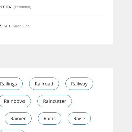
r Emma
(feminino)
Brian
(masculino)
Railings
Railroad
Railway
Rainbows
Raincutter
Rainier
Rains
Raise