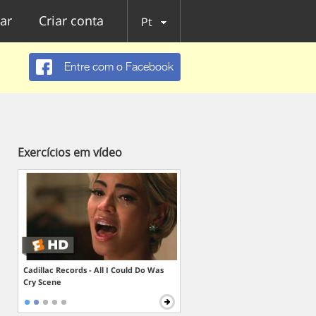
ar
Criar conta
Pt
Entre com o Facebook
Exercícios em vídeo
Cadillac Records - All I Could Do Was
Cry Scene