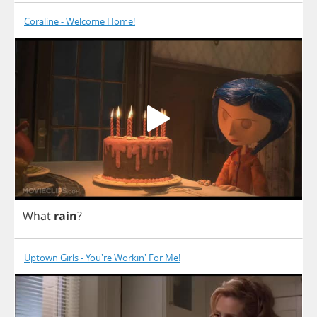
Coraline - Welcome Home!
What
rain
?
Uptown Girls - You're Workin' For Me!