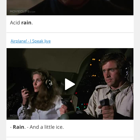
Acid
rain
.
Airplane! - I Speak Jive
-
Rain
.
-
And
a
little
ice
.