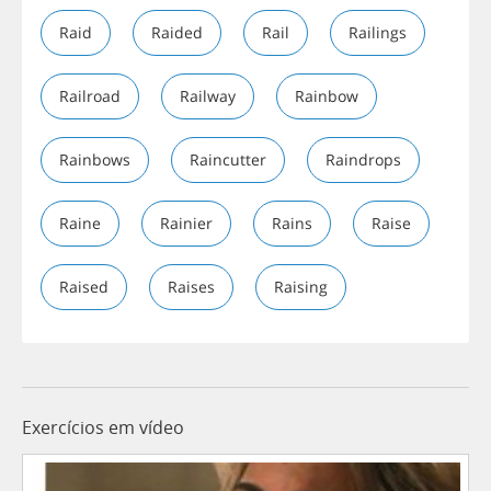
Raid
Raided
Rail
Railings
Railroad
Railway
Rainbow
Rainbows
Raincutter
Raindrops
Raine
Rainier
Rains
Raise
Raised
Raises
Raising
Exercícios em vídeo