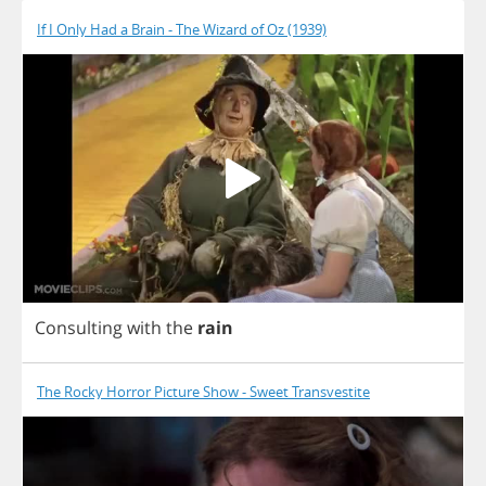
If I Only Had a Brain - The Wizard of Oz (1939)
Consulting
with
the
rain
The Rocky Horror Picture Show - Sweet Transvestite