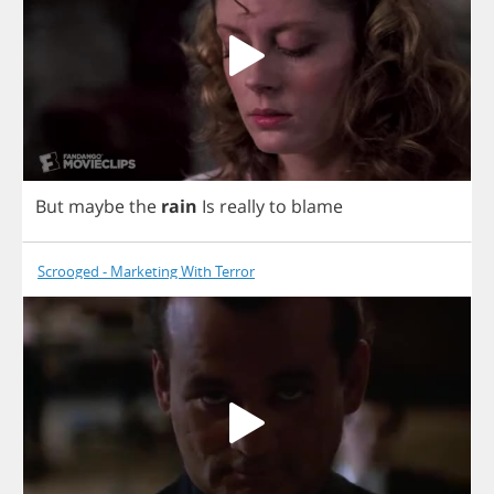
But
maybe
the
rain
Is
really
to
blame
Scrooged - Marketing With Terror