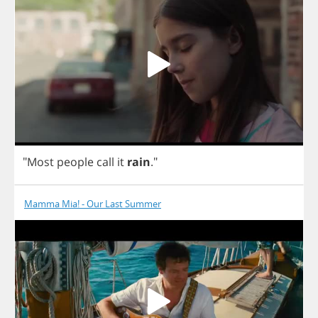
"
Most
people
call
it
rain
."
Mamma Mia! - Our Last Summer