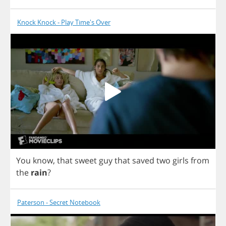
Knock Knock - Play Time's Over
You
know
,
that
sweet
guy
that
saved
two
girls
from
the
rain
?
Paterson - Secret Notebook