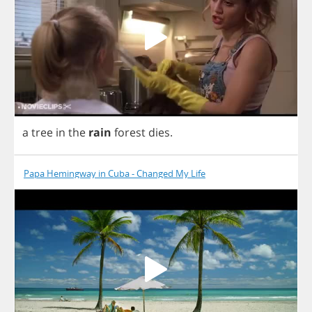
a
tree
in
the
rain
forest
dies
.
Papa Hemingway in Cuba - Changed My Life