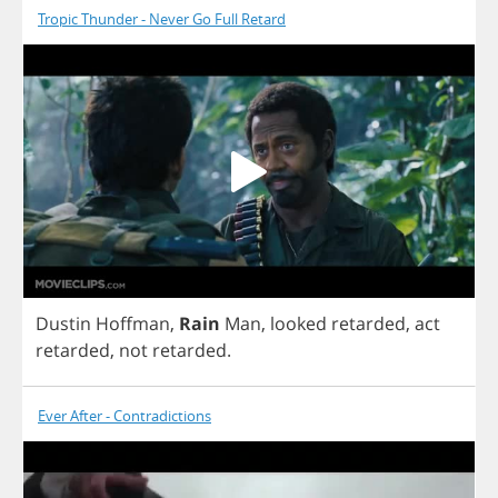
Tropic Thunder - Never Go Full Retard
Dustin
Hoffman
,
Rain
Man
,
looked
retarded
,
act
retarded
,
not
retarded
.
Ever After - Contradictions