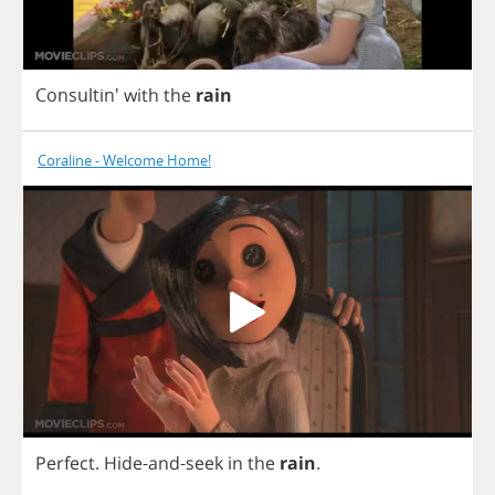
Consultin'
with
the
rain
Coraline - Welcome Home!
Perfect
.
Hide
-
and
-
seek
in
the
rain
.