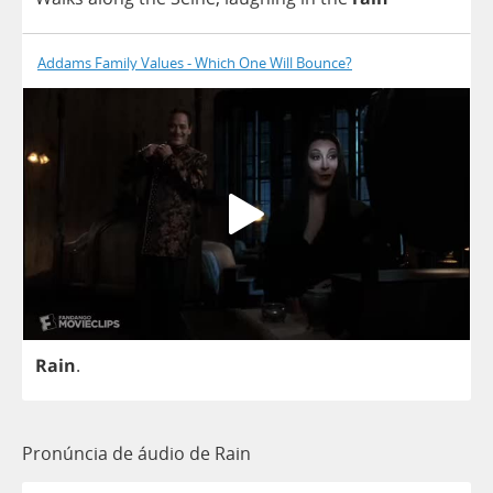
Addams Family Values - Which One Will Bounce?
Rain
.
Pronúncia de áudio de Rain