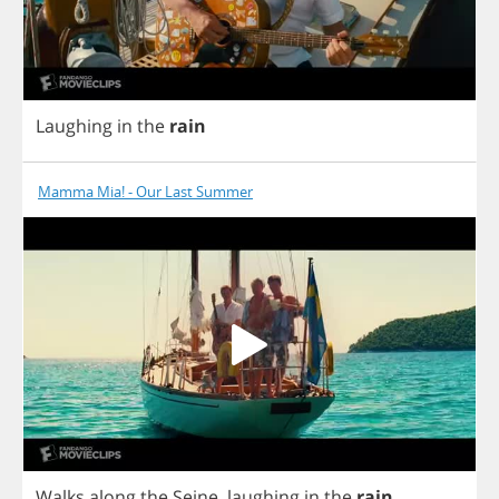
Laughing
in
the
rain
Mamma Mia! - Our Last Summer
Walks
along
the
Seine
,
laughing
in
the
rain