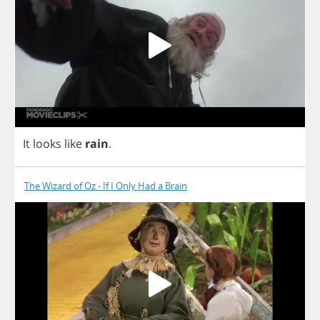
It
looks
like
rain
.
The Wizard of Oz - If I Only Had a Brain