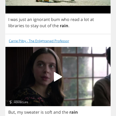
I
was
just
an
ignorant
bum
who
read
a
lot
at
libraries
to
stay
out
of
the
rain
.
Carrie Pilby - The Enlightened Professor
But
,
my
sweater
is
soft
and
the
rain