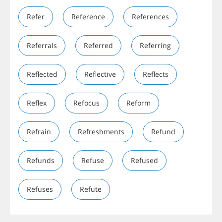
Refer
Reference
References
Referrals
Referred
Referring
Reflected
Reflective
Reflects
Reflex
Refocus
Reform
Refrain
Refreshments
Refund
Refunds
Refuse
Refused
Refuses
Refute