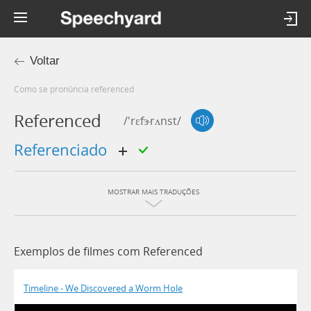
Voltar
Como se pronúncia referenced
Referenced
/'rɛfɝrʌnst/
referenciado
MOSTRAR MAIS TRADUÇÕES
Exemplos de filmes com Referenced
Timeline - We Discovered a Worm Hole