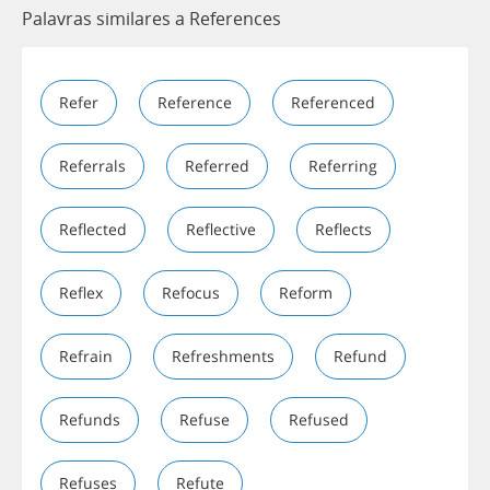
Palavras similares a References
Refer
Reference
Referenced
Referrals
Referred
Referring
Reflected
Reflective
Reflects
Reflex
Refocus
Reform
Refrain
Refreshments
Refund
Refunds
Refuse
Refused
Refuses
Refute