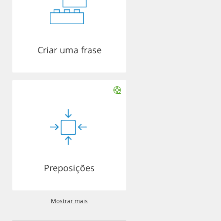
Criar uma frase
Preposições
Mostrar mais