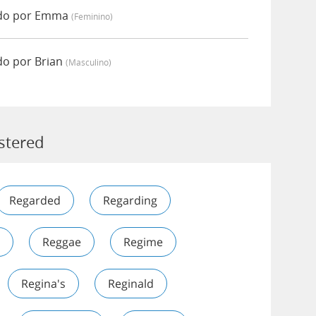
ado por Emma
(feminino)
do por Brian
(masculino)
istered
Regarded
Regarding
Reggae
Regime
Regina's
Reginald