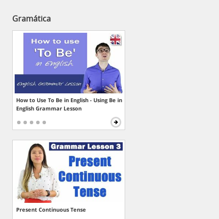
Gramática
How to Use To Be in English - Using Be in
English Grammar Lesson
Present Continuous Tense