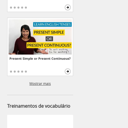
Present Simple or Present Continuous?
Mostrar mais
Treinamentos de vocabulário