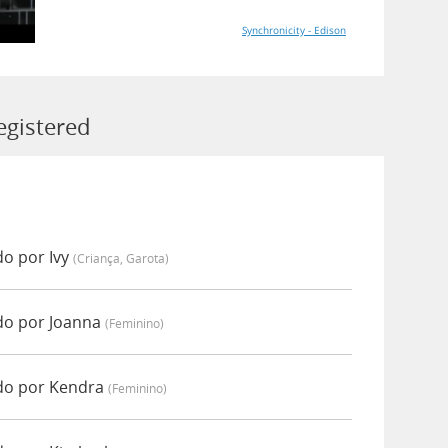
Synchronicity - Edison
egistered
do por Ivy
(criança, Garota)
do por Joanna
(feminino)
do por Kendra
(feminino)