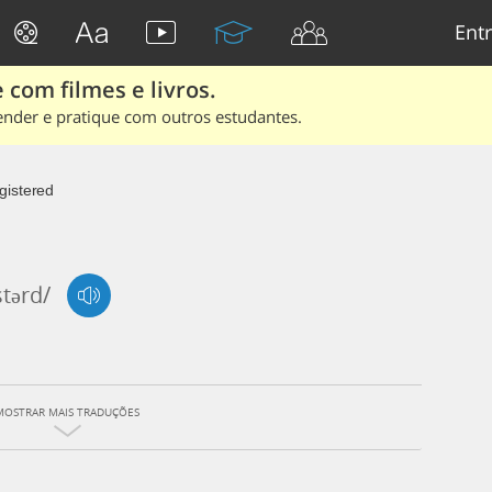
Entr
 com filmes e livros.
ender e pratique com outros estudantes.
gistered
stərd/
MOSTRAR MAIS TRADUÇÕES