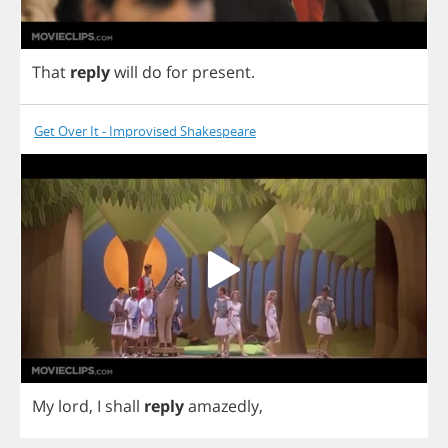
That
reply
will
do
for
present
.
Get Over It - Improvised Shakespeare
My
lord
,
I
shall
reply
amazedly
,