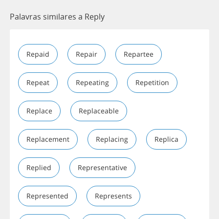
Palavras similares a Reply
Repaid
Repair
Repartee
Repeat
Repeating
Repetition
Replace
Replaceable
Replacement
Replacing
Replica
Replied
Representative
Represented
Represents