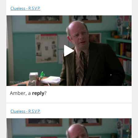
Clueless - R.S.V.P.
Amber
,
a
reply
?
Clueless - R.S.V.P.