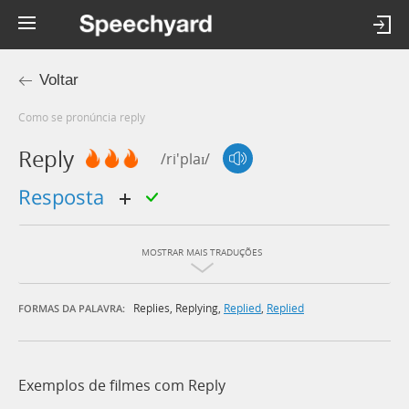
Voltar
Como se pronúncia reply
Reply
/ri'plaɪ/
resposta
MOSTRAR MAIS TRADUÇÕES
Replies
,
Replying
,
Replied
,
Replied
FORMAS DA PALAVRA:
Exemplos de filmes com Reply