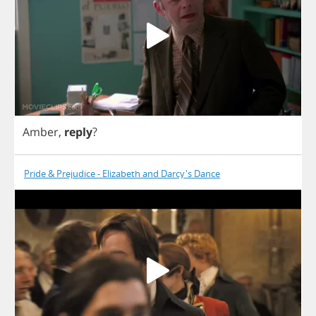
Amber
,
reply
?
Pride & Prejudice - Elizabeth and Darcy's Dance