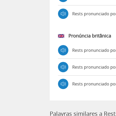
Rests pronunciado p
Pronúncia britânica
Rests pronunciado p
Rests pronunciado p
Rests pronunciado po
Palavras similares a Rest