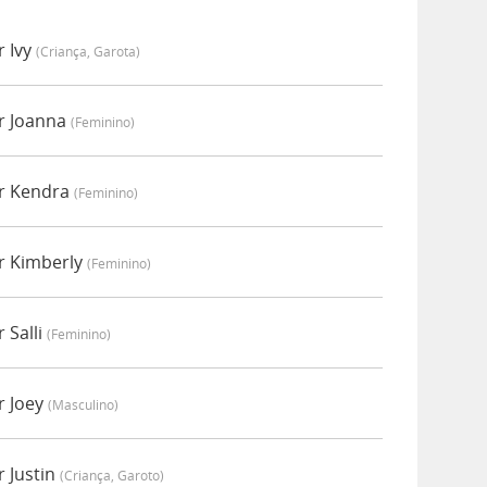
r Ivy
(criança, Garota)
r Joanna
(feminino)
or Kendra
(feminino)
r Kimberly
(feminino)
 Salli
(feminino)
r Joey
(masculino)
 Justin
(criança, Garoto)