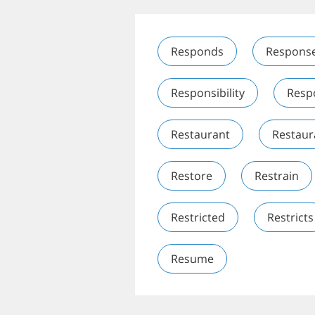
Responds
Respons
Responsibility
Resp
Restaurant
Restaur
Restore
Restrain
Restricted
Restricts
Resume