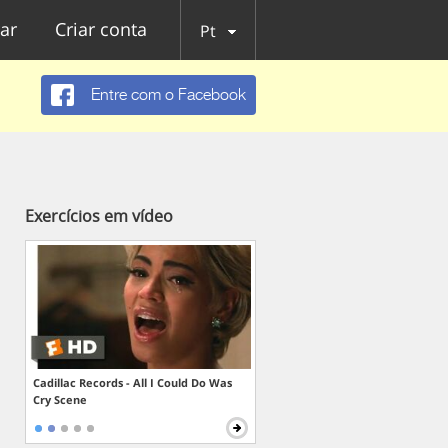
ar
Criar conta
Pt
Entre com o Facebook
Exercícios em vídeo
Cadillac Records - All I Could Do Was
Cry Scene