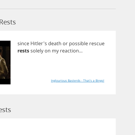
Rests
since
Hitler's
death
or
possible
rescue
rests
solely
on
my
reaction
...
Inglourious Basterds - That's a Bingo!
ests