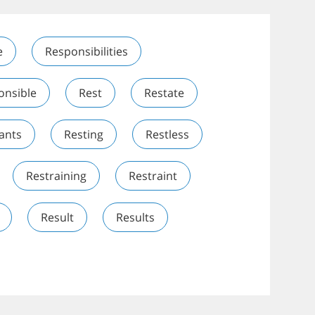
e
Responsibilities
onsible
Rest
Restate
ants
Resting
Restless
Restraining
Restraint
Result
Results