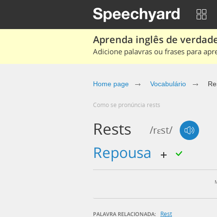
Aprenda inglês de verdade
Adicione palavras ou frases para apr
Home page
Vocabulário
Re
Como se pronúncia rests
Rests
/rɛst/
repousa
Rest
PALAVRA RELACIONADA: