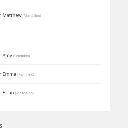
or Matthew
(masculino)
or Amy
(feminino)
or Emma
(feminino)
r Brian
(masculino)
s