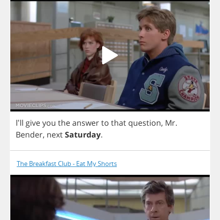
I'll
give
you
the
answer
to
that
question
,
Mr
.
Bender
,
next
Saturday
.
The Breakfast Club - Eat My Shorts