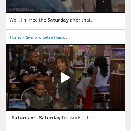
Well
, I'm
free
the
Saturday
after
that
.
Honey - Raymond Gets a Haircut
-
Saturday
?
-
Saturday
I'm workin'
too
.