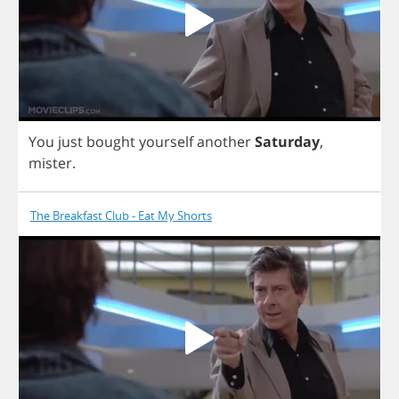
You
just
bought
yourself
another
Saturday
,
mister
.
The Breakfast Club - Eat My Shorts