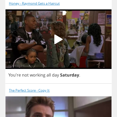
Honey - Raymond Gets a Haircut
You're
not
working
all
day
Saturday
.
The Perfect Score - Copy It