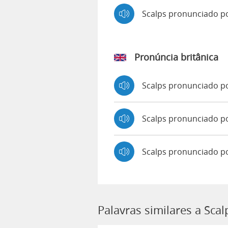
Scalps pronunciado 
Pronúncia britânica
Scalps pronunciado 
Scalps pronunciado 
Scalps pronunciado p
Palavras similares a Scal