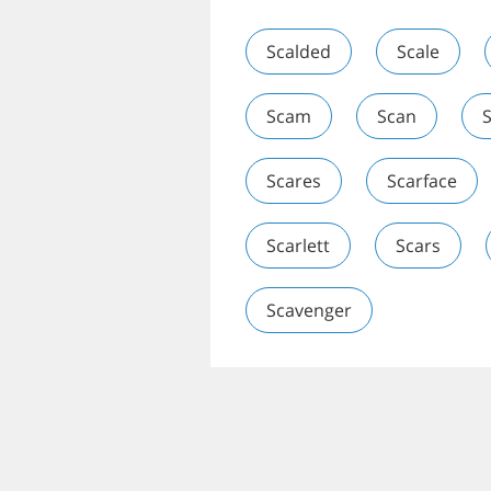
Scalded
Scale
Scam
Scan
Scares
Scarface
Scarlett
Scars
Scavenger