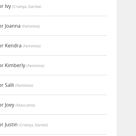
r Ivy
(criança, Garota)
or Joanna
(feminino)
or Kendra
(feminino)
or Kimberly
(feminino)
r Salli
(feminino)
or Joey
(masculino)
r Justin
(criança, Garoto)