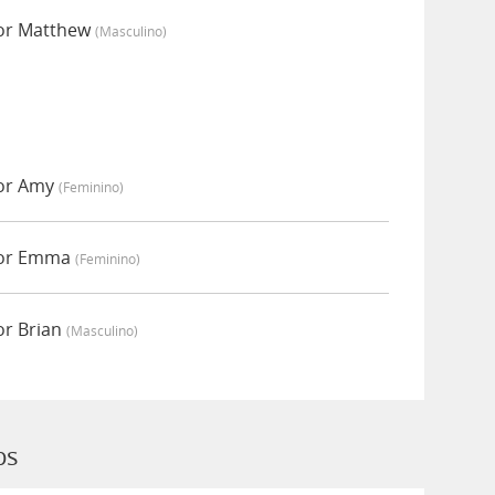
por Matthew
(masculino)
por Amy
(feminino)
por Emma
(feminino)
or Brian
(masculino)
ps