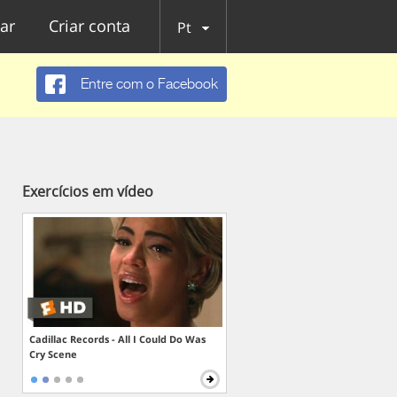
ar
Criar conta
Pt
Entre com o Facebook
Exercícios em vídeo
Cadillac Records - All I Could Do Was
Cry Scene