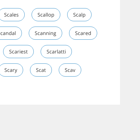
Scales
Scallop
Scalp
Scandal
Scanning
Scared
Scariest
Scarlatti
Scary
Scat
Scav