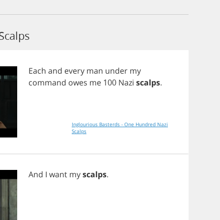
Scalps
Each
and
every
man
under
my
command
owes
me
100
Nazi
scalps
.
Inglourious Basterds - One Hundred Nazi
Scalps
And
I
want
my
scalps
.