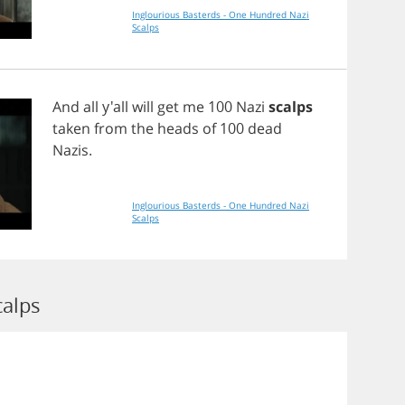
Inglourious Basterds - One Hundred Nazi
Scalps
And
all
y'all
will
get
me
100
Nazi
scalps
taken
from
the
heads
of
100
dead
Nazis
.
Inglourious Basterds - One Hundred Nazi
Scalps
calps