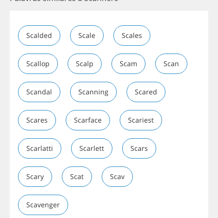
Scalded
Scale
Scales
Scallop
Scalp
Scam
Scan
Scandal
Scanning
Scared
Scares
Scarface
Scariest
Scarlatti
Scarlett
Scars
Scary
Scat
Scav
Scavenger