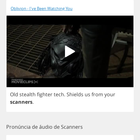
Oblivion - I've Been Watching You
Old
stealth
fighter
tech
.
Shields
us
from
your
scanners
.
Pronúncia de áudio de Scanners