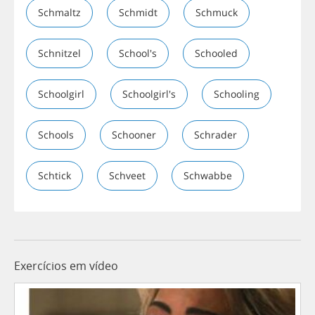
Schmaltz
Schmidt
Schmuck
Schnitzel
School's
Schooled
Schoolgirl
Schoolgirl's
Schooling
Schools
Schooner
Schrader
Schtick
Schveet
Schwabbe
Exercícios em vídeo