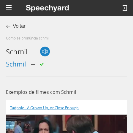
Voltar
Como se pronúncia schmil
Schmil
schmil
Exemplos de filmes com Schmil
Tadpole - A Grown Up, or Close Enough