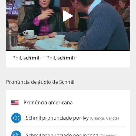
-
Phil
,
schmil
.
- "
Phil
,
schmil
?"
Pronúncia de áudio de Schmil
Pronúncia americana
Schmil pronunciado por Ivy
(criança, Garota)
Schmil pronunciado por Joanna
(feminino)