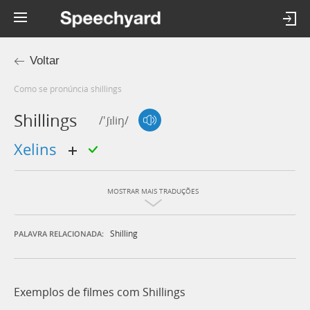
Voltar
Como se pronúncia shillings
Shillings
/'ʃɪliŋ/
xelins
MOSTRAR MAIS TRADUÇÕES
Shilling
PALAVRA RELACIONADA:
Exemplos de filmes com Shillings