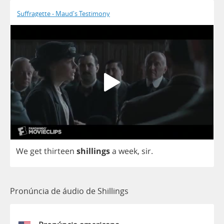
Suffragette - Maud's Testimony
We
get
thirteen
shillings
a
week
,
sir
.
Pronúncia de áudio de Shillings