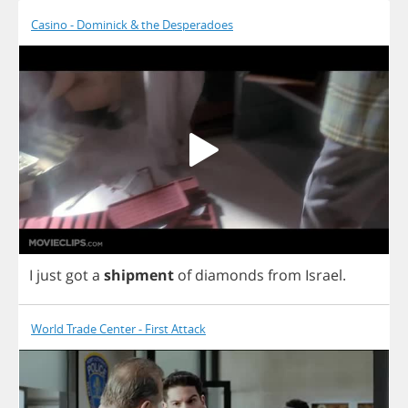
Casino - Dominick & the Desperadoes
I
just
got
a
shipment
of
diamonds
from
Israel
.
World Trade Center - First Attack