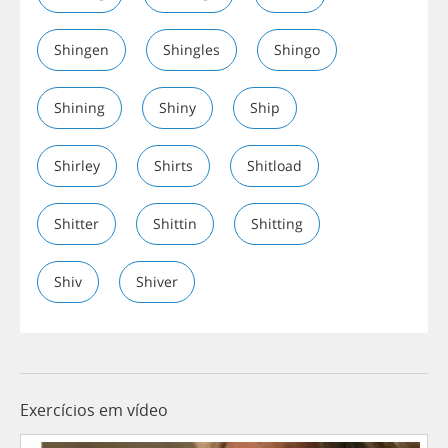
Shingen
Shingles
Shingo
Shining
Shiny
Ship
Shirley
Shirts
Shitload
Shitter
Shittin
Shitting
Shiv
Shiver
Exercícios em vídeo