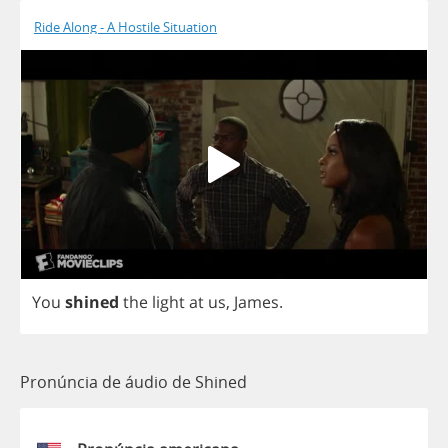
Ride Along - A Hostile Situation
You
shined
the
light
at
us
,
James
.
Pronúncia de áudio de Shined